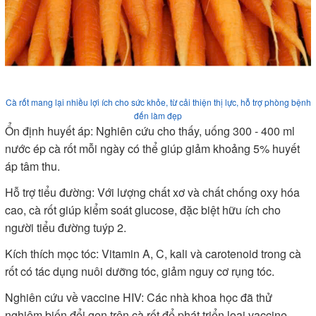
Cà rốt mang lại nhiều lợi ích cho sức khỏe, từ cải thiện thị lực, hỗ trợ phòng bệnh
đến làm đẹp
Ổn định huyết áp: Nghiên cứu cho thấy, uống 300 - 400 ml
nước ép cà rốt mỗi ngày có thể giúp giảm khoảng 5% huyết
áp tâm thu.
Hỗ trợ tiểu đường: Với lượng chất xơ và chất chống oxy hóa
cao, cà rốt giúp kiểm soát glucose, đặc biệt hữu ích cho
người tiểu đường tuýp 2.
Kích thích mọc tóc: Vitamin A, C, kali và carotenoid trong cà
rốt có tác dụng nuôi dưỡng tóc, giảm nguy cơ rụng tóc.
Nghiên cứu về vaccine HIV: Các nhà khoa học đã thử
nghiệm biến đổi gen trên cà rốt để phát triển loại vaccine