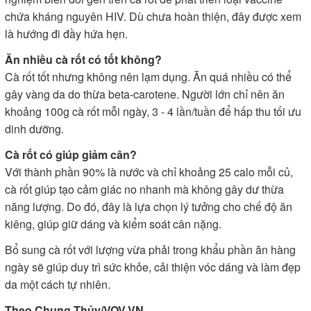
chứa kháng nguyên HIV. Dù chưa hoàn thiện, đây được xem
là hướng đi đầy hứa hẹn.
Ăn nhiều cà rốt có tốt không?
Cà rốt tốt nhưng không nên lạm dụng. Ăn quá nhiều có thể
gây vàng da do thừa beta-carotene. Người lớn chỉ nên ăn
khoảng 100g cà rốt mỗi ngày, 3 - 4 lần/tuần để hấp thu tối ưu
dinh dưỡng.
Cà rốt có giúp giảm cân?
Với thành phần 90% là nước và chỉ khoảng 25 calo mỗi củ,
cà rốt giúp tạo cảm giác no nhanh mà không gây dư thừa
năng lượng. Do đó, đây là lựa chọn lý tưởng cho chế độ ăn
kiêng, giúp giữ dáng và kiểm soát cân nặng.
Bổ sung cà rốt với lượng vừa phải trong khẩu phần ăn hàng
ngày sẽ giúp duy trì sức khỏe, cải thiện vóc dáng và làm đẹp
da một cách tự nhiên.
Theo Chung Thủy/VOV.VN