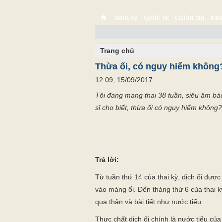
THỜI SỰ
QUỐC TẾ
CHÍNH TRỊ
KIN
CHUYỆN TỬ TẾ
MULTIMEDIA
PHÓNG SỰ K
Trang chủ
Thừa ối, có nguy hiểm không
12:09, 15/09/2017
Tôi đang mang thai 38 tuần, siêu âm bác s
sĩ cho biết, thừa ối có nguy hiểm không?
Trả lời:
Từ tuần thứ 14 của thai kỳ, dịch ối được
vào màng ối. Đến tháng thứ 6 của thai kỳ,
qua thận và bài tiết như nước tiểu.
Thực chất dịch ối chính là nước tiểu của t