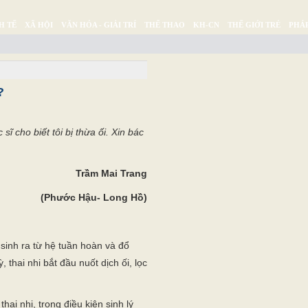
H TẾ
XÃ HỘI
VĂN HÓA - GIẢI TRÍ
THỂ THAO
KH-CN
THẾ GIỚI TRẺ
PHÁP
Ý SỰ
SỨC KHỎE
THƯ GIÃN
?
ĩ cho biết tôi bị thừa ối. Xin bác
Trầm Mai Trang
(Phước Hậu- Long Hồ)
 sinh ra từ hệ tuần hoàn và đổ
 thai nhi bắt đầu nuốt dịch ối, lọc
hai nhi, trong điều kiện sinh lý