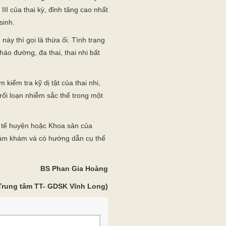
III của thai kỳ, đỉnh tăng cao nhất
sinh.
này thì gọi là thừa ối. Tình trạng
áo đường, đa thai, thai nhi bất
 kiểm tra kỹ dị tật của thai nhi,
 rối loạn nhiễm sắc thể trong một
 tế huyện hoặc Khoa sản của
thăm khám và có hướng dẫn cụ thể
BS Phan Gia Hoàng
Trung tâm TT- GDSK Vĩnh Long)