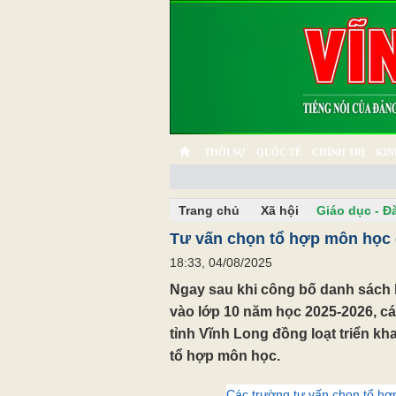
THỜI SỰ
QUỐC TẾ
CHÍNH TRỊ
KIN
CHUYỆN TỬ TẾ
MULTIMEDIA
PHÓNG SỰ K
Trang chủ
Xã hội
Giáo dục - Đ
Tư vấn chọn tổ hợp môn học 
18:33, 04/08/2025
Ngay sau khi công bố danh sách 
vào lớp 10 năm học 2025-2026, cá
tỉnh Vĩnh Long đồng loạt triển kh
tổ hợp môn học.
Các trường tư vấn chọn tổ hợ