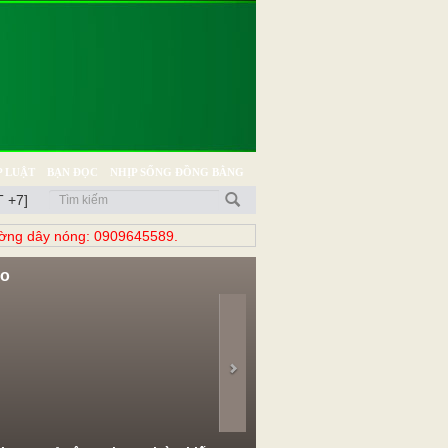
 LUẬT
BẠN ĐỌC
NHỊP SỐNG ĐỒNG BẰNG
 +7]
̀ng dây nóng: 0909645589.
eo
evious
Next