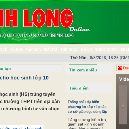
H TẾ
XÃ HỘI
VĂN HÓA - GIẢI TRÍ
THỂ THAO
KH-CN
THẾ GIỚI TRẺ
PHÁP
Thứ Năm, 6/8/2026, 16:25 [GMT
Ý SỰ
SỨC KHỎE
THƯ GIÃN
Đươ
ào tạo
Tin xem nhiều
cho học sinh lớp 10
Vid
Pr
Tiêu điểm
học sinh (HS) trúng tuyển
c trường THPT trên địa bàn
Thống nhất dự kiến
phương án sắp xếp các
ai chương trình tư vấn chọn
cơ sở giáo dục công lập
Tăng cường kiểm tra,
giám sát kinh doanh
p môn học cho học sinh.
vàng, kim cương và