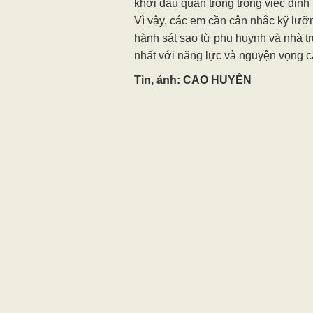
khởi đầu quan trọng trong việc địn
Vì vậy, các em cần cân nhắc kỹ lư
hành sát sao từ phụ huynh và nhà 
nhất với năng lực và nguyện vọng c
Tin, ảnh: CAO HUYỀN
Xem thêm bìn
Các tin khác