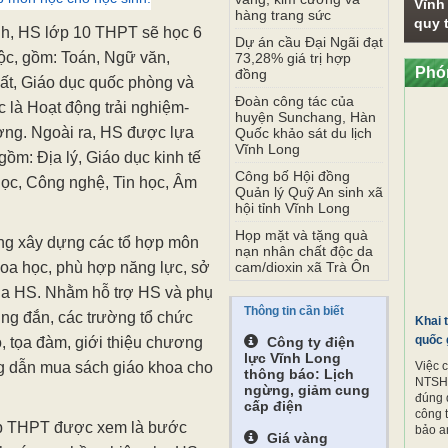
Vĩnh
hàng trang sức
quy t
h, HS lớp 10 THPT sẽ học 6
Dự án cầu Đại Ngãi đạt
ộc, gồm: Toán, Ngữ văn,
73,28% giá trị hợp
Phó
đồng
hất, Giáo dục quốc phòng và
Đoàn công tác của
c là Hoạt động trải nghiệm-
huyện Sunchang, Hàn
ơng. Ngoài ra, HS được lựa
Quốc khảo sát du lịch
Vĩnh Long
ồm: Địa lý, Giáo dục kinh tế
Công bố Hội đồng
 học, Công nghệ, Tin học, Âm
Quản lý Quỹ An sinh xã
hội tỉnh Vĩnh Long
Họp mặt và tặng quà
ường xây dựng các tổ hợp môn
nạn nhân chất độc da
hoa học, phù hợp năng lực, sở
cam/dioxin xã Trà Ôn
ủa HS. Nhằm hỗ trợ HS và phụ
Thông tin cần biết
úng đắn, các trường tổ chức
Khai 
quốc 
, tọa đàm, giới thiệu chương
Công ty điện
lực Vĩnh Long
ng dẫn mua sách giáo khoa cho
Việc 
thông báo: Lịch
NTSH.
ngừng, giảm cung
đúng 
cấp điện
công 
ấp THPT được xem là bước
bảo a
Giá vàng