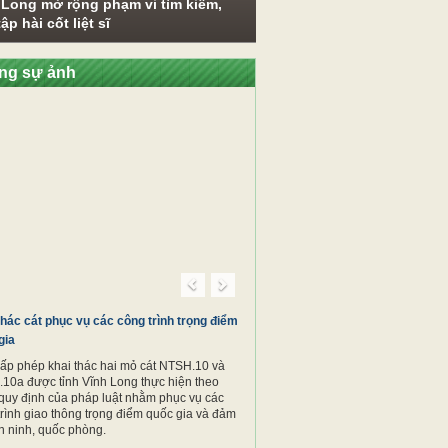
 Long mở rộng phạm vi tìm kiếm,
ập hài cốt liệt sĩ
ng sự ảnh
Previous
Next
thác cát phục vụ các công trình trọng điểm
gia
cấp phép khai thác hai mỏ cát NTSH.10 và
10a được tỉnh Vĩnh Long thực hiện theo
quy định của pháp luật nhằm phục vụ các
trình giao thông trọng điểm quốc gia và đảm
n ninh, quốc phòng.