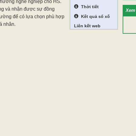
h hướng nghề nghiệp cho HS.
Thời tiết
ỡng và nhận được sự đồng
Xem 
trường để có lựa chọn phù hợp
Kết quả sổ xố
á nhân.
Liên kết web
Gửi bình luận
h luận