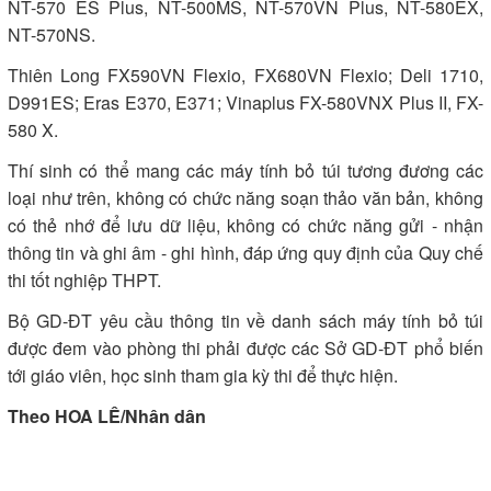
NT-570 ES Plus, NT-500MS, NT-570VN Plus, NT-580EX,
NT-570NS.
Thiên Long FX590VN Flexio, FX680VN Flexio; Deli 1710,
D991ES; Eras E370, E371; Vinaplus FX-580VNX Plus II, FX-
580 X.
Thí sinh có thể mang các máy tính bỏ túi tương đương các
loại như trên, không có chức năng soạn thảo văn bản, không
có thẻ nhớ để lưu dữ liệu, không có chức năng gửi - nhận
thông tin và ghi âm - ghi hình, đáp ứng quy định của Quy chế
thi tốt nghiệp THPT.
Bộ GD-ĐT yêu cầu thông tin về danh sách máy tính bỏ túi
được đem vào phòng thi phải được các Sở GD-ĐT phổ biến
tới giáo viên, học sinh tham gia kỳ thi để thực hiện.
Theo HOA LÊ/Nhân dân