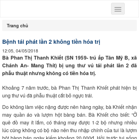
Toggle
navigation
Trang chủ
Bệnh tái phát lần 2 không tiền hóa trị
12:05, 04/05/2018
Bà Phan Thị Thanh Khiết (SN 1959- trú ấp Tân Mỹ B, xã
Chánh An- Mang Thít) bị ung thư vú tái phát lần 2 đã
phẫu thuật nhưng không có tiền hóa trị.
Khoảng 7 năm trước, bà Phan Thị Thanh Khiết phát hiện bị
ung thư vú đã phẫu thuật cắt bỏ ngực trái.
Do không làm việc nặng được nên hàng ngày, bà Khiết nhận
may quần áo và lượm hột bàng bán. Bà Khiết cho biết: “Ở
quê đồ may ít lắm, có tháng may được 1-2 bộ nhưng nhiều
lúc cũng không có bộ nào nên thu nhập chính của tui là lượm
hột bàng bán ngày kiếm khoảng 20.000đ. Hồi trước tui sống