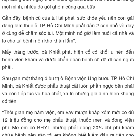
một mình, nhiêu đó gói ghém cũng qua bữa.
Gần đây, bệnh cũ của tui tái phát, sức khỏe yếu nên con gái
đang làm thuê ở TP Hồ Chí Minh phải dẫn 2 con nhỏ về đây
ở cùng để chăm sóc tui. Một mình nó giờ làm nuôi cả nhà và
lo cho tui bệnh nên khó khăn lắm”.
Mấy tháng trước, bà Khiết phát hiện cổ có khối u nên đến
bệnh viện khám và được chẩn đoán bệnh cũ đã di căn ngực
phải.
Sau gần một tháng điều trị ở Bệnh viện Ung bướu TP Hồ Chí
Minh, bà Khiết được phẫu thuật cắt luôn phần ngực bên phải
và còn tiếp tục vô hóa chất, xạ trị nhưng gia đình hiện không
có tiền.
“Thời gian mẹ nằm viện, em vay mượn khắp xóm mới có đủ
12 triệu đồng cho mẹ phẫu thuật, thuốc men và đóng viện
phí. Mẹ em có BHYT nhưng phải đóng 20% chi phí khám
chữa bệnh nên sắp tới em không biết kiếm đâu ra tiền cho