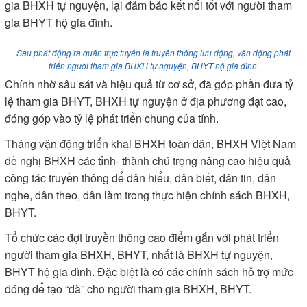
gia BHXH tự nguyện, lại đảm bảo kết nối tốt với người tham
gia BHYT hộ gia đình.
Sau phát động ra quân trực tuyến là truyền thông lưu động, vận động phát
triển người tham gia BHXH tự nguyện, BHYT hộ gia đình.
Chính nhờ sâu sát và hiệu quả từ cơ sở, đã góp phần đưa tỷ
lệ tham gia BHYT, BHXH tự nguyện ở địa phương đạt cao,
đóng góp vào tỷ lệ phát triển chung của tỉnh.
Tháng vận động triển khai BHXH toàn dân, BHXH Việt Nam
đề nghị BHXH các tỉnh- thành chú trọng nâng cao hiệu quả
công tác truyền thông để dân hiểu, dân biết, dân tin, dân
nghe, dân theo, dân làm trong thực hiện chính sách BHXH,
BHYT.
Tổ chức các đợt truyền thông cao điểm gắn với phát triển
người tham gia BHXH, BHYT, nhất là BHXH tự nguyện,
BHYT hộ gia đình. Đặc biệt là có các chính sách hỗ trợ mức
đóng để tạo “đà” cho người tham gia BHXH, BHYT.