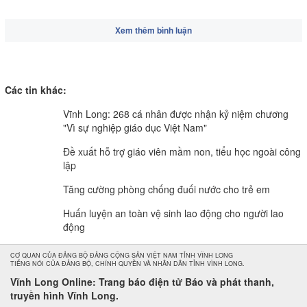
Xem thêm bình luận
Các tin khác:
Vĩnh Long: 268 cá nhân được nhận kỷ niệm chương
"Vì sự nghiệp giáo dục Việt Nam"
Đề xuất hỗ trợ giáo viên mầm non, tiểu học ngoài công
lập
Tăng cường phòng chống đuối nước cho trẻ em
Huấn luyện an toàn vệ sinh lao động cho người lao
động
CƠ QUAN CỦA ĐẢNG BỘ ĐẢNG CỘNG SẢN VIỆT NAM TỈNH VĨNH LONG
TIẾNG NÓI CỦA ĐẢNG BỘ, CHÍNH QUYỀN VÀ NHÂN DÂN TỈNH VĨNH LONG.
Vĩnh Long Online: Trang báo điện tử Báo và phát thanh,
truyền hình Vĩnh Long.