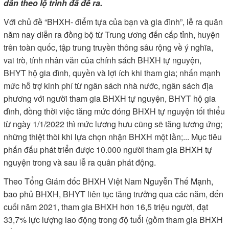
dân theo lộ trình đã đề ra.
Với chủ đề “BHXH- điểm tựa của bạn và gia đình”, lễ ra quân
năm nay diễn ra đồng bộ từ Trung ương đến cấp tỉnh, huyện
trên toàn quốc, tập trung truyền thông sâu rộng về ý nghĩa,
vai trò, tính nhân văn của chính sách BHXH tự nguyện,
BHYT hộ gia đình, quyền và lợi ích khi tham gia; nhấn mạnh
mức hỗ trợ kinh phí từ ngân sách nhà nước, ngân sách địa
phương với người tham gia BHXH tự nguyện, BHYT hộ gia
đình, đồng thời việc tăng mức đóng BHXH tự nguyện tối thiểu
từ ngày 1/1/2022 thì mức lương hưu cũng sẽ tăng tương ứng;
những thiệt thòi khi lựa chọn nhận BHXH một lần;... Mục tiêu
phấn đấu phát triển được 10.000 người tham gia BHXH tự
nguyện trong và sau lễ ra quân phát động.
Theo Tổng Giám đốc BHXH Việt Nam Nguyễn Thế Mạnh,
bao phủ BHXH, BHYT liên tục tăng trưởng qua các năm, đến
cuối năm 2021, tham gia BHXH hơn 16,5 triệu người, đạt
33,7% lực lượng lao động trong độ tuổi (gồm tham gia BHXH