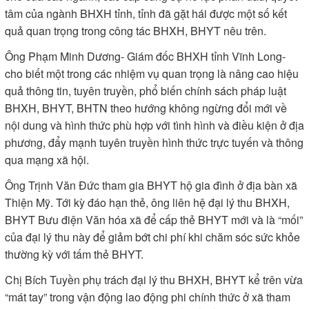
tâm của ngành BHXH tỉnh, tỉnh đã gặt hái được một số kết
quả quan trọng trong công tác BHXH, BHYT nêu trên.
Ông Phạm Minh Dương- Giám đốc BHXH tỉnh Vĩnh Long-
cho biết một trong các nhiệm vụ quan trọng là nâng cao hiệu
quả thông tin, tuyên truyền, phổ biến chính sách pháp luật
BHXH, BHYT, BHTN theo hướng không ngừng đổi mới về
nội dung và hình thức phù hợp với tình hình và điều kiện ở địa
phương, đẩy mạnh tuyên truyền hình thức trực tuyến và thông
qua mạng xã hội.
Ông Trịnh Văn Đức tham gia BHYT hộ gia đình ở địa bàn xã
Thiện Mỹ. Tới kỳ đáo hạn thẻ, ông liên hệ đại lý thu BHXH,
BHYT Bưu điện Văn hóa xã để cấp thẻ BHYT mới và là “mối”
của đại lý thu này để giảm bớt chi phí khi chăm sóc sức khỏe
thường kỳ với tấm thẻ BHYT.
Chị Bích Tuyền phụ trách đại lý thu BHXH, BHYT kể trên vừa
“mát tay” trong vận động lao động phi chính thức ở xã tham