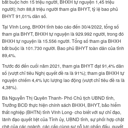
bắt buộc hơn 15 triệu người, BHXH tự nguyện 1,45 triệu
người); hơn 88,8 triệu người tham gia BHYT, tỷ lệ bao phủ
BHYT 91,01% dân số.
Tại Vĩnh Long, BHXH tỉnh báo cáo đến 30/4/2022, tổng số
tham gia BHYT, BHXH tự nguyện là 929.992 người, trong đó
BHXH tự nguyện là 15.556 người. Tổng số tham gia BHXH
bắt buộc là 101.730 người. Bao phủ BHYT toàn dân của tỉnh
89,4%.
Trước đó đến cuối năm 2021, tham gia BHYT đạt 91,4% dân
số (vượt chỉ tiêu Nghị quyết đề ra là 91%); tham gia BHXH tự
nguyện chiếm 4,4% lực lượng lao động (vượt chỉ tiêu đề ra là
4,38%).
Bà Nguyễn Thị Quyên Thanh- Phó Chủ tịch UBND tỉnh,
Trưởng BCĐ thực hiện chính sách BHXH, BHYT, bảo hiểm
thất nghiệp (BHTN) tỉnh Vĩnh Long- cho biết với sự chỉ đạo,
lãnh đạo quyết liệt của Tỉnh ủy, UBND tỉnh, sự phối hợp chặt
chẽ của các ngành, các cấp cùng sự nỗ lực phấn đấu, quyết