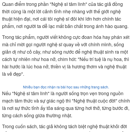
Quan điểm trong phần "Nghệ sĩ tâm linh" của tác giả đồng
thời cũng là một lời cảnh tỉnh nhẹ nhàng với thế giới nghệ
thuật hiện đại, nơi cái tôi nghệ sĩ đôi khi lớn hơn chính tác
phẩm, nơi người ta dễ lạc mất bản chất trong ánh hào quang.
Trong tác phẩm, người viết không cực đoan hóa hay phán xét
mà chỉ mời gọi người nghệ sĩ quay về với chính mình, sống
giản dị như cỏ cây, như sông nước để nghệ thuật sinh ra một
cách tự nhiên như hoa nở, chim hót: "Nếu trí tuệ là nụ hoa, thì
hài hước là lúc hoa nở, thiền vị là hương thơm và nghệ thuật
là vẻ đẹp".
Nhiều bạn đọc nhận ra bài học sau những trang sách.
Nếu "Nghệ sĩ tâm linh" là người sống trọn vẹn trong nguồn
mạch tâm thức và sự giác ngộ thì "Nghệ thuật cuộc đời" chính
là nơi sự thức tỉnh ấy tỏa sáng qua từng hơi thở, từng bước đi,
từng cách sống giữa thường nhật.
Trong cuốn sách, tác giả không tách biệt nghệ thuật khỏi đời