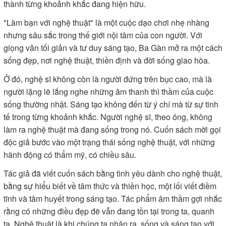
thành từng khoảnh khắc đang hiện hữu.
"Làm bạn với nghệ thuật" là một cuộc dạo chơi nhẹ nhàng
nhưng sâu sắc trong thế giới nội tâm của con người. Với
giọng văn tối giản và tư duy sáng tạo, Ba Gàn mở ra một cách
sống đẹp, nơi nghệ thuật, thiền định và đời sống giao hòa.
Ở đó, nghệ sĩ không còn là người đứng trên bục cao, mà là
người lặng lẽ lắng nghe những âm thanh thì thầm của cuộc
sống thường nhật. Sáng tạo không đến từ ý chí mà từ sự tinh
tế trong từng khoảnh khắc. Người nghệ sĩ, theo ông, không
làm ra nghệ thuật mà đang sống trong nó. Cuốn sách mời gọi
độc giả bước vào một trạng thái sống nghệ thuật, với những
hành động có thẩm mỹ, có chiều sâu.
Tác giả đã viết cuốn sách bằng tình yêu dành cho nghệ thuật,
bằng sự hiểu biết về tâm thức và thiền học, một lối viết điềm
tĩnh và tâm huyết trong sáng tạo. Tác phẩm âm thầm gợi nhắc
rằng có những điều đẹp đẽ vẫn đang tồn tại trong ta, quanh
ta. Nghệ thuật là khi chúng ta nhận ra, sống và sáng tạo với