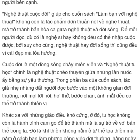
người bên cạnh.
"Nghệ thuật cuộc đời" giúp cho cuốn sách "Làm bạn với nghệ
thuật" không còn là tác phẩm đơn thuần nói về nghệ thuật,
mà trở thành bản hòa ca giữa nghệ thuật và đời sống. Để mỗi
người đọc, dù có là nghệ sĩ hay không đều có thể nhập cuộc
được, bởi suy cho cùng, nghệ thuật hay đời sống thì cũng đều
vì cái đẹp mà tỏa hương.
Cuộc đời là một dòng sông chảy miên viễn và "Nghệ thuật tu
học" chính là nghệ thuật chèo thuyền giữa những làn nước
ấy bằng sự yêu thương. Trong phần ba của cuốn sách, tác
giả nhẹ nhàng dắt người đọc bước vào một không gian đời
thường, nơi mọi lời nói, hơi thở, bước chân, ánh mắt đều có
thể trở thành thiền vị.
Khác xa với những giáo điều khô cứng, ở đó, tu học không
còn là hành trình cam go để trở thành mà là sự trở về với bản
thể trong ta. Đó là khi thiền không nằm ở tư thế tọa thiền mà
nằm ở cách bạn làm những công việc đời thường, hằng ngày.