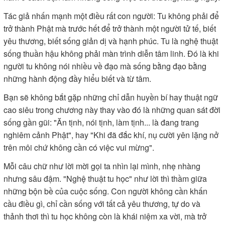
Tác giả nhấn mạnh một điều rất con người: Tu không phải để
trở thành Phật mà trước hết để trở thành một người tử tế, biết
yêu thương, biết sống giản dị và hạnh phúc. Tu là nghệ thuật
sống thuần hậu không phải màn trình diễn tâm linh. Đó là khi
người tu không nói nhiều về đạo mà sống bằng đạo bằng
những hành động đầy hiểu biết và từ tâm.
Bạn sẽ không bắt gặp những chỉ dẫn huyền bí hay thuật ngữ
cao siêu trong chương này thay vào đó là những quan sát đời
sống gần gũi: "Ăn tịnh, nói tịnh, làm tịnh... là đang trang
nghiêm cảnh Phật", hay "Khi đã đắc khí, nụ cười yên lặng nở
trên môi chứ không cần có việc vui mừng".
Mỗi câu chữ như lời mời gọi ta nhìn lại mình, nhẹ nhàng
nhưng sâu đậm. "Nghệ thuật tu học" như lời thì thầm giữa
những bộn bề của cuộc sống. Con người không cần khấn
cầu điều gì, chỉ cần sống với tất cả yêu thương, tự do và
thảnh thơi thì tu học không còn là khái niệm xa vời, mà trở