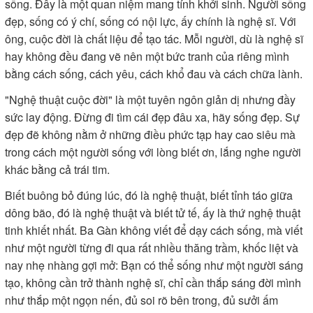
sống. Đây là một quan niệm mang tính khởi sinh. Người sống
đẹp, sống có ý chí, sống có nội lực, ấy chính là nghệ sĩ. Với
ông, cuộc đời là chất liệu để tạo tác. Mỗi người, dù là nghệ sĩ
hay không đều đang vẽ nên một bức tranh của riêng mình
bằng cách sống, cách yêu, cách khổ đau và cách chữa lành.
"Nghệ thuật cuộc đời" là một tuyên ngôn giản dị nhưng đầy
sức lay động. Đừng đi tìm cái đẹp đâu xa, hãy sống đẹp. Sự
đẹp đẽ không nằm ở những điều phức tạp hay cao siêu mà
trong cách một người sống với lòng biết ơn, lắng nghe người
khác bằng cả trái tim.
Biết buông bỏ đúng lúc, đó là nghệ thuật, biết tỉnh táo giữa
dông bão, đó là nghệ thuật và biết tử tế, ấy là thứ nghệ thuật
tinh khiết nhất. Ba Gàn không viết để dạy cách sống, mà viết
như một người từng đi qua rất nhiều thăng trầm, khốc liệt và
nay nhẹ nhàng gợi mở: Bạn có thể sống như một người sáng
tạo, không cần trở thành nghệ sĩ, chỉ cần thắp sáng đời mình
như thắp một ngọn nến, đủ soi rõ bên trong, đủ sưởi ấm