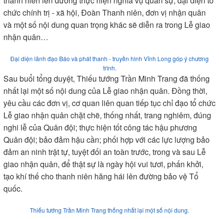
thanh niên lên đường thực hiện nghĩa vụ quân sự; đại diện tổ
chức chính trị - xã hội, Đoàn Thanh niên, đơn vị nhận quân
và một số nội dung quan trọng khác sẽ diễn ra trong Lễ giao
nhận quân…
Đại diện lãnh đạo Báo và phát thanh - truyền hình Vĩnh Long góp ý chương
trình.
Sau buổi tổng duyệt, Thiếu tướng Trần Minh Trang đã thống
nhất lại một số nội dung của Lễ giao nhận quân. Đồng thời,
yêu cầu các đơn vị, cơ quan liên quan tiếp tục chỉ đạo tổ chức
Lễ giao nhận quân chặt chẽ, thống nhất, trang nghiêm, đúng
nghi lễ của Quân đội; thực hiện tốt công tác hậu phương
Quân đội; bảo đảm hậu cần; phối hợp với các lực lượng bảo
đảm an ninh trật tự, tuyệt đối an toàn trước, trong và sau Lễ
giao nhận quân, để thật sự là ngày hội vui tươi, phấn khởi,
tạo khí thế cho thanh niên hăng hái lên đường bảo vệ Tổ
quốc.
Thiếu tướng Trần Minh Trang thống nhất lại một số nội dung.