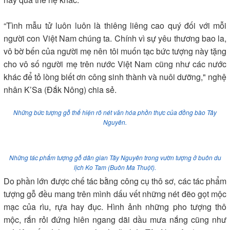
“Tình mẫu tử luôn luôn là thiêng liêng cao quý đối với mỗi
người con Việt Nam chúng ta. Chính vì sự yêu thương bao la,
vô bờ bến của người mẹ nên tôi muốn tạc bức tượng này tặng
cho vô số người mẹ trên nước Việt Nam cũng như các nước
khác để tỏ lòng biết ơn công sinh thành và nuôi dưỡng," nghệ
nhân K’Sa (Đắk Nông) chia sẻ.
Những bức tượng gỗ thể hiện rõ nét văn hóa phồn thực của đồng bào Tây
Nguyên.
Những tác phẩm tượng gỗ dân gian Tây Nguyên trong vườn tượng ở buôn du
lịch Ko Tam (Buôn Ma Thuột).
Do phần lớn được chế tác bằng công cụ thô sơ, các tác phẩm
tượng gỗ đều mang trên mình dấu vết những nét đẽo gọt mộc
mạc của rìu, rựa hay đục. Hình ảnh những pho tượng thô
mộc, rắn rỏi đứng hiên ngang dãi dầu mưa nắng cũng như