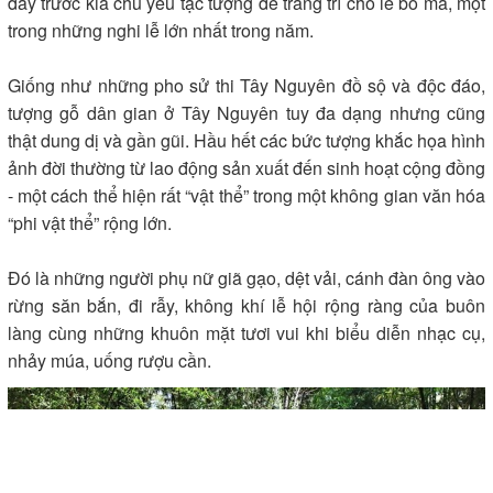
đây trước kia chủ yếu tạc tượng để trang trí cho lễ bỏ mả, một
trong những nghi lễ lớn nhất trong năm.
Giống như những pho sử thi Tây Nguyên đồ sộ và độc đáo,
tượng gỗ dân gian ở Tây Nguyên tuy đa dạng nhưng cũng
thật dung dị và gần gũi. Hầu hết các bức tượng khắc họa hình
ảnh đời thường từ lao động sản xuất đến sinh hoạt cộng đồng
- một cách thể hiện rất “vật thể” trong một không gian văn hóa
“phi vật thể” rộng lớn.
Đó là những người phụ nữ giã gạo, dệt vải, cánh đàn ông vào
rừng săn bắn, đi rẫy, không khí lễ hội rộng ràng của buôn
làng cùng những khuôn mặt tươi vui khi biểu diễn nhạc cụ,
nhảy múa, uống rượu cần.