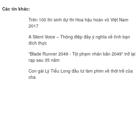
Các tin khác:
Trên 100 thí sinh dự thi Hoa hậu hoàn vũ Việt Nam
2017
A Silent Voice – Thông điệp đầy ý nghĩa về tình bạn
đích thực
"Blade Runner 2049 - Tội phạm nhân bản 2049" trở lại
rạp sau 35 năm
Con gái Lý Tiểu Long đầu tư làm phim về thời trẻ của
cha
CƠ QUAN CỦA ĐẢNG BỘ ĐẢNG CỘNG SẢN VIỆT NAM TỈNH VĨNH LONG
TIẾNG NÓI CỦA ĐẢNG BỘ, CHÍNH QUYỀN VÀ NHÂN DÂN TỈNH VĨNH LONG.
Vĩnh Long Online: Trang báo điện tử Báo và phát thanh,
truyền hình Vĩnh Long.
Giấy phép số 312/GP-BTTTT do Bộ Thông tin và Truyền thông
cấp ngày 21/6/2022
Giám đốc Báo và phát thanh, truyền hình Vĩnh Long: Lê Thanh