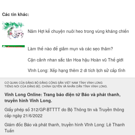
Các tin khác:
Năm Hợi kể chuyện nuôi heo trong vùng kháng chiến
Làm thế nào để giảm mụn và các sẹo thâm?
Cận cảnh nhan sắc tân Hoa hậu Hoàn vũ Thế giới
Vĩnh Long: Xếp hạng thêm 2 di tích lịch sử cấp tỉnh
CƠ QUAN CỦA ĐẢNG BỘ ĐẢNG CỘNG SẢN VIỆT NAM TỈNH VĨNH LONG
TIẾNG NÓI CỦA ĐẢNG BỘ, CHÍNH QUYỀN VÀ NHÂN DÂN TỈNH VĨNH LONG.
Vĩnh Long Online: Trang báo điện tử Báo và phát thanh,
truyền hình Vĩnh Long.
Giấy phép số 312/GP-BTTTT do Bộ Thông tin và Truyền thông
cấp ngày 21/6/2022
Giám đốc Báo và phát thanh, truyền hình Vĩnh Long: Lê Thanh
Tuấn