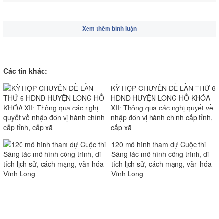
Xem thêm bình luận
Các tin khác:
KỲ HỌP CHUYÊN ĐỀ LẦN THỨ 6
HĐND HUYỆN LONG HỒ KHÓA
XII: Thông qua các nghị quyết về
nhập đơn vị hành chính cấp tỉnh,
cấp xã
120 mô hình tham dự Cuộc thi
Sáng tác mô hình công trình, di
tích lịch sử, cách mạng, văn hóa
Vĩnh Long
Thời tiết trên phạm vi tỉnh Vĩnh
Long từ nay đến 2/5
Khai mạc Lễ hội Chợ Phong Lưu