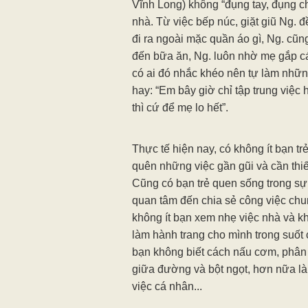
Vĩnh Long) không “đụng tay, đụng ch
nhà. Từ việc bếp núc, giặt giũ Ng. 
đi ra ngoài mặc quần áo gì, Ng. cũ
đến bữa ăn, Ng. luôn nhờ mẹ gắp cá
có ai đó nhắc khéo nên tự làm những
hay: “Em bây giờ chỉ tập trung việc 
thì cứ để mẹ lo hết”.
Thực tế hiện nay, có không ít bạn t
quên những việc gần gũi và cần thi
Cũng có bạn trẻ quen sống trong sự 
quan tâm đến chia sẻ công việc chu
không ít bạn xem nhẹ việc nhà và k
làm hành trang cho mình trong suốt
bạn không biết cách nấu cơm, phân b
giữa đường và bột ngọt, hơn nữa là
việc cá nhân...