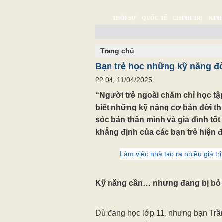
THỜI SỰ
QUỐC TẾ
CHÍNH TRỊ
KINH
CHUYỆN TỬ TẾ
MULTIMEDIA
PHÓNG SỰ K
Trang chủ
Bạn trẻ học những kỹ năng đ
22:04, 11/04/2025
“Người trẻ ngoài chăm chỉ học tập,
biết những kỹ năng cơ bản đời th
sóc bản thân mình và gia đình tốt 
khẳng định của các bạn trẻ hiện đ
Làm việc nhà tạo ra nhiều giá tr
Kỹ năng cần… nhưng đang bị bỏ
Dù đang học lớp 11, nhưng bạn Tr