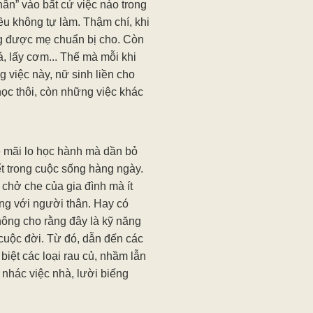
ân” vào bất cứ việc nào trong
đều không tự làm. Thậm chí, khi
ng được mẹ chuẩn bị cho. Còn
, lấy cơm... Thế mà mỗi khi
 việc này, nữ sinh liền cho
học thôi, còn những việc khác
rẻ mãi lo học hành mà dần bỏ
ết trong cuộc sống hàng ngày.
chở che của gia đình mà ít
ng với người thân. Hay có
hông cho rằng đây là kỹ năng
 cuộc đời. Từ đó, dẫn đến các
iệt các loại rau củ, nhầm lẫn
 nhác việc nhà, lười biếng