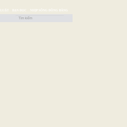
 LUẬT
BẠN ĐỌC
NHỊP SỐNG ĐỒNG BẰNG