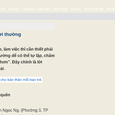
 TẾ
XÃ HỘI
VĂN HÓA - GIẢI TRÍ
THỂ THAO
KH-CN
THẾ GIỚI TRẺ
PHÁP
Ý SỰ
SỨC KHỎE
THƯ GIÃN
ời thường
 làm việc thì cần thiết phải
ường để có thể tự lập, chăm
hơn”. Đây chính là lời
ại.
ị cho bản thân mỗi bạn trẻ.
 quên
ần Ngọc Ng. (Phường 3, TP