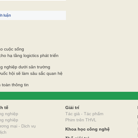
Gửi bình luận
h luận
ào cuộc sống
ho hạ tầng logictics phát triển