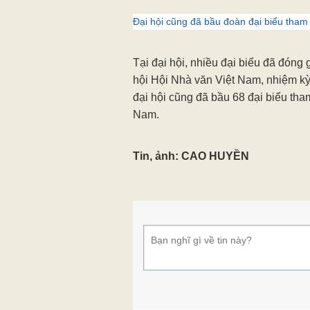
văn học mang hơi thở cuộc sống, bá
Đại biểu bỏ phiếu bầu 68 đại biểu tham
Những tác phẩm sáng tác đã chú tr
phản biện, cảnh báo, cảnh tỉnh trư
xã hội, chỉ ra những nguy cơ đối vớ
người. Cùng mạch tiếp nối về đề tài
hiện của thể loại hồi ức, hồi ký và k
hiện tượng đáng lưu tâm…
Đại hội cũng đã bầu đoàn đại biểu tham
Tại đại hội, nhiều đại biểu đã đóng
hội Hội Nhà văn Việt Nam, nhiệm kỳ
đại hội cũng đã bầu 68 đại biểu tha
Nam.