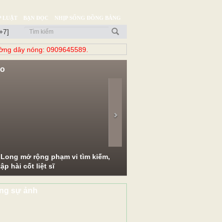
 LUẬT
BẠN ĐỌC
NHỊP SỐNG ĐỒNG BẰNG
+7]
̀ng dây nóng: 0909645589.
eo
evious
Next
 Long mở rộng phạm vi tìm kiếm,
ập hài cốt liệt sĩ
ng sự ảnh