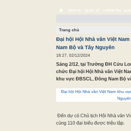
THỜI SỰ
QUỐC TẾ
CHÍNH TRỊ
KIN
CHUYỆN TỬ TẾ
MULTIMEDIA
PHÓNG SỰ K
Trang chủ
Đại hội Hội Nhà văn Việt Na
Nam Bộ và Tây Nguyên
18:27, 02/12/2024
Sáng 2/12, tại Trường ĐH Cửu Lo
chức Đại hội Hội Nhà văn Việt Na
khu vực ĐBSCL, Đông Nam Bộ và