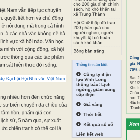
cho 200 gia đình chính
sách, hộ khó khăn tại
xã Trung Thành
Hội Chữ thập đỏ trao
200 phần quà cho
người nghèo, người
vực ĐBSCL, Đông Nam Bộ và Tây
khuyết tật có hoàn
cảnh khó khăn
.
Bông bần trắng
Công 
iệt Nam Nguyễn Quang Thiều;
giả- 
Thông tin cần biết
70% t
Công ty điện
Sau 2
lực Vĩnh Long
8/11/2
thông báo: Lịch
Khu l
iệt Nam vẫn tiếp tục chuyển
ngừng, giảm cung
Châu 
cấp điện
 quyết liệt hơn và chủ động
hơn 7
đấu h
Giá vàng
 ở nội dung mà trong cả hình
“Danh 
ên là các nhà văn không nề hà,
Thời tiết
 lĩnh vực xã hội nào. Văn học
Xem 
Kết quả sổ xố
ủa mình với cộng đồng, xã hội
Liên kết web
 nước thông qua các tác phẩm