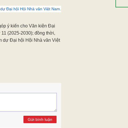
m sát hiện thực đời sống.
 dự Đại hội Hội Nhà văn Việt Nam.
ọng nhiều hơn đến chức năng
ớc sự biến chuyển đa chiều của
i tâm hồn, phẩm giá con
 lịch sử, 5 năm qua, sự xuất
ý ức chiến tranh có thể coi là
 dự Đại hội Hội Nhà văn Việt Nam.
 góp ý kiến cho Văn kiện Đại
 11 (2025-2030); đồng thời,
m dự Đại hội Hội Nhà văn Việt