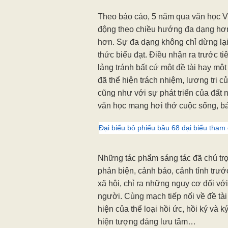
Đại hội Hội Nhà văn Việt Nam khu 
Nguyên
Đến dự có Chủ tịch Hội Nhà văn V
cùng 110 đại biểu được triệu tập.
Theo báo cáo, 5 năm qua văn học V
động theo chiều hướng đa dạng hơn,
hơn. Sự đa dạng không chỉ dừng lại
thức biểu đạt. Điều nhận ra trước ti
lảng tránh bất cứ một đề tài hay một
đã thể hiện trách nhiệm, lương tri c
cũng như với sự phát triển của đất