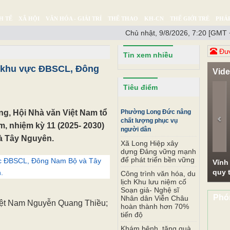
H TẾ
XÃ HỘI
VĂN HÓA - GIẢI TRÍ
THỂ THAO
KH-CN
THẾ GIỚI TRẺ
PHÁP
Chủ nhật, 9/8/2026, 7:20 [GMT 
Ý SỰ
SỨC KHỎE
THƯ GIÃN
Đươ
Tin xem nhiều
m khu vực ĐBSCL, Đông
Vid
Pr
Tiêu điểm
ng, Hội Nhà văn Việt Nam tổ
Phường Long Đức nâng
chất lượng phục vụ
m, nhiệm kỳ 11 (2025- 2030)
người dân
 Tây Nguyên.
Xã Long Hiệp xây
dựng Đảng vững mạnh
để phát triển bền vững
Vĩnh
quy t
Công trình văn hóa, du
lịch Khu lưu niệm cố
Soạn giả- Nghệ sĩ
Phó
Nhân dân Viễn Châu
hoàn thành hơn 70%
tiến độ
Khám bệnh, tặng quà