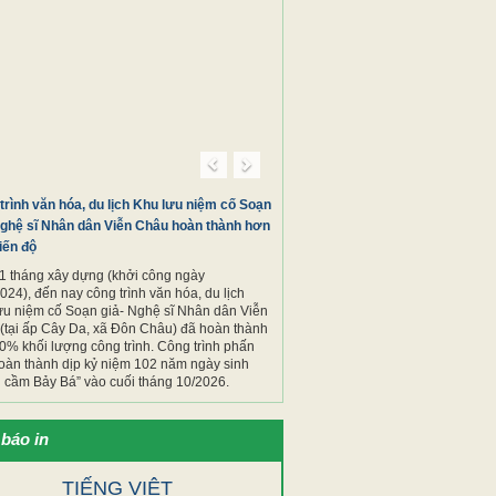
Previous
Next
trình văn hóa, du lịch Khu lưu niệm cố Soạn
Nghệ sĩ Nhân dân Viễn Châu hoàn thành hơn
iến độ
1 tháng xây dựng (khởi công ngày
024), đến nay công trình văn hóa, du lịch
ưu niệm cố Soạn giả- Nghệ sĩ Nhân dân Viễn
(tại ấp Cây Da, xã Đôn Châu) đã hoàn thành
0% khối lượng công trình. Công trình phấn
oàn thành dịp kỷ niệm 102 năm ngày sinh
cầm Bảy Bá” vào cuối tháng 10/2026. ​​​​​​​
báo in
TIẾNG VIỆT