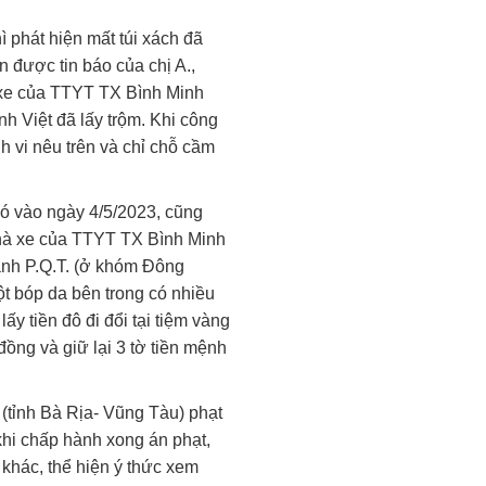
hì phát hiện mất túi xách đã
 được tin báo của chị A.,
xe của TTYT TX Bình Minh
ịnh Việt đã lấy trộm. Khi công
h vi nêu trên và chỉ chỗ cầm
 đó vào ngày 4/5/2023, cũng
nhà xe của TTYT TX Bình Minh
nh P.Q.T. (ở khóm Đông
 bóp da bên trong có nhiều
 lấy tiền đô đi đổi tại tiệm vàng
ồng và giữ lại 3 tờ tiền mệnh
(tỉnh Bà Rịa- Vũng Tàu) phạt
khi chấp hành xong án phạt,
m khác, thể hiện ý thức xem