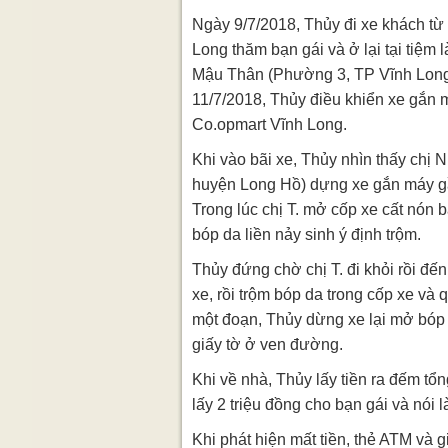
Ngày 9/7/2018, Thủy đi xe khách t
Long thăm bạn gái và ở lại tại tiệm 
Mậu Thân (Phường 3, TP Vĩnh Long
11/7/2018, Thủy điều khiển xe gắn m
Co.opmart Vĩnh Long.
Khi vào bãi xe, Thủy nhìn thấy chị 
huyện Long Hồ) dựng xe gắn máy gầ
Trong lúc chị T. mở cốp xe cất nón 
bóp da liền nảy sinh ý định trộm.
Thủy đứng chờ chị T. đi khỏi rồi đến
xe, rồi trộm bóp da trong cốp xe và 
một đoạn, Thủy dừng xe lại mở bóp l
giấy tờ ở ven đường.
Khi về nhà, Thủy lấy tiền ra đếm tổn
lấy 2 triệu đồng cho bạn gái và nói 
Khi phát hiện mất tiền, thẻ ATM và g