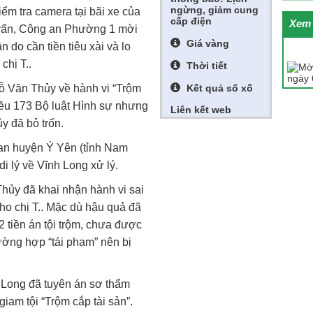
ngừng, giảm cung
ểm tra camera tại bãi xe của
cấp điện
Xem 
i vấn, Công an Phường 1 mời
Giá vàng
 do cần tiền tiêu xài và lo
chị T..
Thời tiết
Kết quả sổ xố
ỗ Văn Thủy về hành vi “Trộm
Điều 173 Bộ luật Hình sự nhưng
Liên kết web
ủy đã bỏ trốn.
an huyện Ý Yên (tỉnh Nam
di lý về Vĩnh Long xử lý.
 Thủy đã khai nhận hành vi sai
ho chị T.. Mặc dù hậu quả đã
tiền án tội trộm, chưa được
rường hợp “tái phạm” nên bị
Long đã tuyên án sơ thẩm
iam tội “Trộm cắp tài sản”.