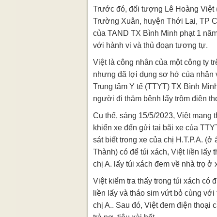
Trước đó, đối tượng Lê Hoàng Việt 
Trường Xuân, huyện Thới Lai, TP 
của TAND TX Bình Minh phạt 1 năm t
với hành vi và thủ đoạn tương tự.
Việt là công nhân của một công ty t
nhưng đã lợi dụng sơ hở của nhân v
Trung tâm Y tế (TTYT) TX Bình Min
người đi thăm bệnh lấy trộm điện th
Cụ thể, sáng 15/5/2023, Việt mang th
khiển xe đến gửi tại bãi xe của TT
sát biết trong xe của chị H.T.P.A. 
Thành) có để túi xách, Việt liền lấy
chị A. lấy túi xách đem về nhà trọ ở
Việt kiểm tra thấy trong túi xách có
liền lấy và tháo sim vứt bỏ cùng với
chị A.. Sau đó, Việt đem điện thoại