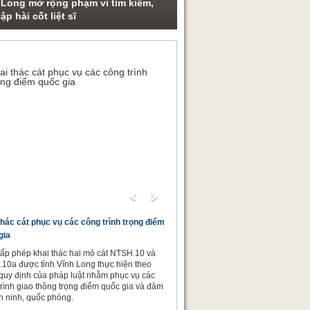
 Long mở rộng phạm vi tìm kiếm,
ập hài cốt liệt sĩ
ng sự ảnh
Previous
Next
thác cát phục vụ các công trình trọng điểm
gia
cấp phép khai thác hai mỏ cát NTSH.10 và
10a được tỉnh Vĩnh Long thực hiện theo
quy định của pháp luật nhằm phục vụ các
trình giao thông trọng điểm quốc gia và đảm
n ninh, quốc phòng.