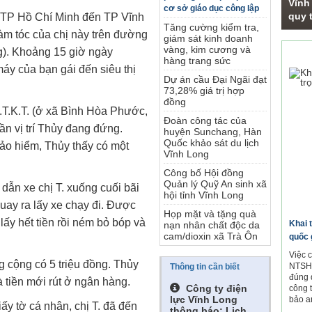
Vĩnh
cơ sở giáo dục công lập
quy t
ừ TP Hồ Chí Minh đến TP Vĩnh
Tăng cường kiểm tra,
làm tóc của chị này trên đường
giám sát kinh doanh
vàng, kim cương và
Phó
). Khoảng 15 giờ ngày
hàng trang sức
áy của bạn gái đến siêu thị
Dự án cầu Đại Ngãi đạt
73,28% giá trị hợp
đồng
N.T.K.T. (ở xã Bình Hòa Phước,
Đoàn công tác của
n vị trí Thủy đang đứng.
huyện Sunchang, Hàn
Quốc khảo sát du lịch
bảo hiểm, Thủy thấy có một
Vĩnh Long
Công bố Hội đồng
Quản lý Quỹ An sinh xã
 dẫn xe chị T. xuống cuối bãi
hội tỉnh Vĩnh Long
quay ra lấy xe chạy đi. Được
Họp mặt và tặng quà
ấy hết tiền rồi ném bỏ bóp và
Khai 
nạn nhân chất độc da
cam/dioxin xã Trà Ôn
quốc 
Việc 
g cộng có 5 triệu đồng. Thủy
NTSH.
Thông tin cần biết
đúng 
là tiền mới rút ở ngân hàng.
Công ty điện
công 
lực Vĩnh Long
bảo a
iấy tờ cá nhân, chị T. đã đến
thông báo: Lịch