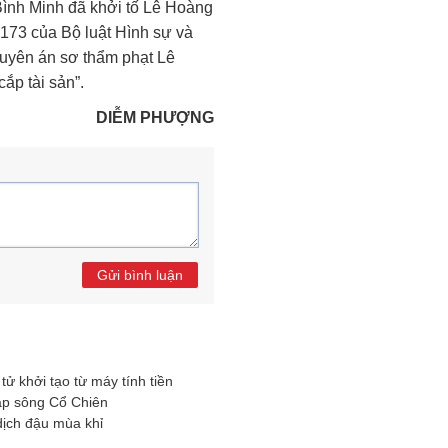
ình Minh đã khởi tố Lê Hoàng
u 173 của Bộ luật Hình sự và
yên án sơ thẩm phạt Lê
ắp tài sản”.
DIỄM PHƯỢNG
Gửi bình luận
ử khởi tạo từ máy tính tiền
ặp sông Cổ Chiên
ịch đậu mùa khỉ