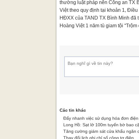
thường luật pháp nên Công an TX B
Việt theo quy định tại khoản 1, Điề
HĐXX của TAND TX Bình Minh đã tu
Hoàng Việt 1 năm tù giam tội “Trộm c
Các tin khác
Đẩy nhanh việc sử dụng hóa đơn điện t
Long Hồ: Sạt lở 100m tuyến bờ bao c
Tăng cường giám sát cửa khẩu ngăn d
Thay đổi lịch ghi chỉ số công tơ điện