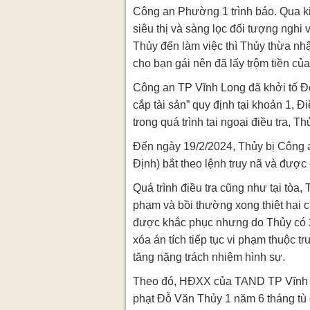
Công an Phường 1 trình báo. Qua ki
siêu thị và sàng lọc đối tượng ngh
Thủy đến làm việc thì Thủy thừa nhận
cho bạn gái nên đã lấy trộm tiền của 
Công an TP Vĩnh Long đã khởi tố Đ
cắp tài sản” quy định tại khoản 1, 
trong quá trình tại ngoại điều tra, Th
Đến ngày 19/2/2024, Thủy bị Công 
Định) bắt theo lệnh truy nã và được 
Quá trình điều tra cũng như tại tòa,
phạm và bồi thường xong thiệt hại c
được khắc phục nhưng do Thủy có 2 
xóa án tích tiếp tục vi phạm thuộc t
tăng nặng trách nhiệm hình sự.
Theo đó, HĐXX của TAND TP Vĩnh 
phạt Đỗ Văn Thủy 1 năm 6 tháng tù g