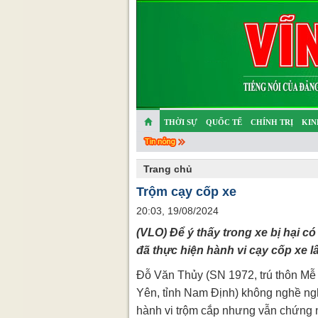
THỜI SỰ
QUỐC TẾ
CHÍNH TRỊ
KIN
CHUYỆN TỬ TẾ
MULTIMEDIA
PHÓNG SỰ K
Trang chủ
Trộm cạy cốp xe
20:03, 19/08/2024
(VLO) Để ý thấy trong xe bị hại có
đã thực hiện hành vi cạy cốp xe lấy
Đỗ Văn Thủy (SN 1972, trú thôn Mễ
Yên, tỉnh Nam Định) không nghề nghi
hành vi trộm cắp nhưng vẫn chứng n