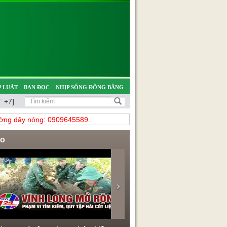
 LUẬT
BẠN ĐỌC
NHỊP SỐNG ĐỒNG BẰNG
 +7]
̀ng dây nóng: 0909645589.
eo
evious
Next