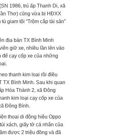
(SN 1986, trú ấp Thanh Di, xã
Cần Thơ) cũng vừa bị HĐXX
ù giam tội “Trộm cắp tài sản”
rên địa bàn TX Bình Minh
iên giữ xe, nhiều lần lẻn vào
h để cạy cốp xe của những
oại.
eo thanh kim loại rồi điều
YT TX Bình Minh. Sau khi quan
(ở ấp Hóa Thành 2, xã Đông
 thanh kim loại cạy cốp xe của
 xã Đông Bình.
 điện thoại di động hiệu Oppo
 túi xách, giấy tờ cá nhân của
 cầm được 2 triệu đồng và đã