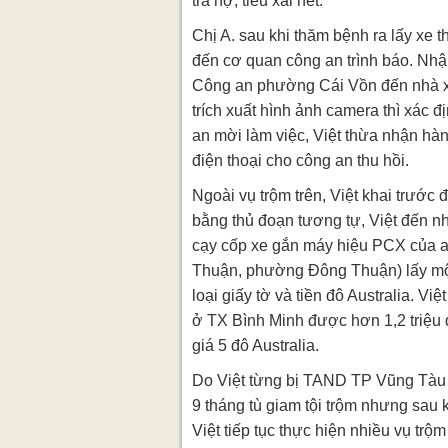
trả nợ, tiêu xài hết.
Chị A. sau khi thăm bệnh ra lấy xe t
đến cơ quan công an trình báo. Nhận
Công an phường Cái Vồn đến nhà 
trích xuất hình ảnh camera thì xác đ
an mời làm việc, Việt thừa nhận hàn
điện thoại cho công an thu hồi.
Ngoài vụ trộm trên, Việt khai trước
bằng thủ đoạn tương tự, Việt đến 
cạy cốp xe gắn máy hiệu PCX của a
Thuận, phường Đông Thuận) lấy một
loại giấy tờ và tiền đô Australia. Việt
ở TX Bình Minh được hơn 1,2 triệu đ
giá 5 đô Australia.
Do Việt từng bị TAND TP Vũng Tàu 
9 tháng tù giam tội trộm nhưng sau 
Việt tiếp tục thực hiện nhiều vụ trộ