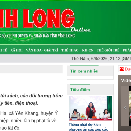
H TẾ
XÃ HỘI
VĂN HÓA - GIẢI TRÍ
THỂ THAO
KH-CN
THẾ GIỚI TRẺ
PHÁP
Thứ Năm, 6/8/2026, 21:12 [GMT
Ý SỰ
SỨC KHỎE
THƯ GIÃN
Đươ
Tin xem nhiều
Vid
Pr
Tiêu điểm
 túi xách, các đối tượng trộm
 tiền, điện thoại.
 Hạ, xã Yên Khang, huyện Ý
ệp, nhiều lần bị phạt tù về
Thống nhất dự kiến
ào tật đó.
phương án sắp xếp các