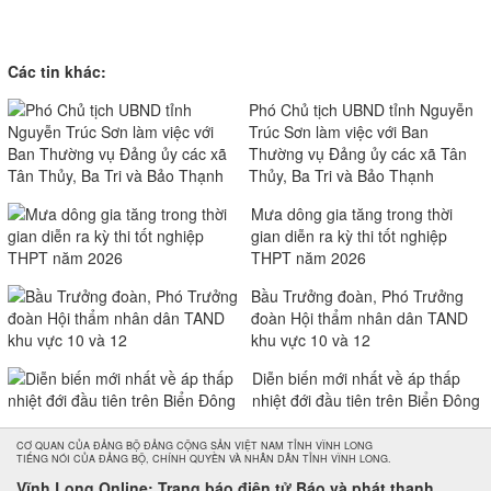
Các tin khác:
Phó Chủ tịch UBND tỉnh Nguyễn
Trúc Sơn làm việc với Ban
Thường vụ Đảng ủy các xã Tân
Thủy, Ba Tri và Bảo Thạnh
Mưa dông gia tăng trong thời
gian diễn ra kỳ thi tốt nghiệp
THPT năm 2026
Bầu Trưởng đoàn, Phó Trưởng
đoàn Hội thẩm nhân dân TAND
khu vực 10 và 12
Diễn biến mới nhất về áp thấp
nhiệt đới đầu tiên trên Biển Đông
CƠ QUAN CỦA ĐẢNG BỘ ĐẢNG CỘNG SẢN VIỆT NAM TỈNH VĨNH LONG
TIẾNG NÓI CỦA ĐẢNG BỘ, CHÍNH QUYỀN VÀ NHÂN DÂN TỈNH VĨNH LONG.
Vĩnh Long Online: Trang báo điện tử Báo và phát thanh,