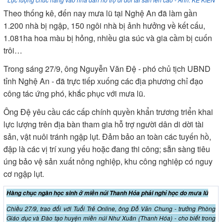
Theo thống kê, đến nay mưa lũ tại Nghệ An đã làm gần
1.200 nhà bị ngập, 150 ngôi nhà bị ảnh hưởng về kết cấu,
1.081ha hoa màu bị hỏng, nhiều gia súc và gia cầm bị cuốn
trôi…
Trong sáng 27/9, ông Nguyễn Văn Đệ - phó chủ tịch UBND
tỉnh Nghệ An - đã trực tiếp xuống các địa phương chỉ đạo
công tác ứng phó, khắc phục với mưa lũ.
Ông Đệ yêu cầu các cấp chính quyền khẩn trương triển khai
lực lượng trên địa bàn tham gia hỗ trợ người dân di dời tài
sản, vật nuôi tránh ngập lụt. Đảm bảo an toàn các tuyến hồ,
đập là các vị trí xung yếu hoặc đang thi công; sẵn sàng tiêu
úng bảo vệ sản xuất nông nghiệp, khu công nghiệp có nguy
cơ ngập lụt.
Hàng chục ngàn học sinh ở miền núi Thanh Hóa phải nghỉ học do mưa lũ
Chiều 27/9, trao đổi với Tuổi Trẻ Online, ông Đỗ Văn Chung - trưởng Phòng
Giáo dục và Đào tạo huyện miền núi Như Xuân (Thanh Hóa) - cho biết trong