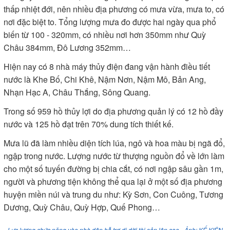
thấp nhiệt đới, nên nhiều địa phương có mưa vừa, mưa to, có
nơi đặc biệt to. Tổng lượng mưa đo được hai ngày qua phổ
biến từ 100 - 320mm, có nhiều nơi hơn 350mm như Quỳ
Châu 384mm, Đô Lương 352mm…
Hiện nay có 8 nhà máy thủy điện đang vận hành điều tiết
nước là Khe Bố, Chi Khê, Nậm Nơn, Nậm Mô, Bản Ang,
Nhạn Hạc A, Châu Thắng, Sông Quang.
Trong số 959 hồ thủy lợi do địa phương quản lý có 12 hồ đầy
nước và 125 hồ đạt trên 70% dung tích thiết kế.
Mưa lũ đã làm nhiều diện tích lúa, ngô và hoa màu bị ngã đổ,
ngập trong nước. Lượng nước từ thượng nguồn đổ về lớn làm
cho một số tuyến đường bị chia cắt, có nơi ngập sâu gần 1m,
người và phương tiện không thể qua lại ở một số địa phương
huyện miền núi và trung du như: Kỳ Sơn, Con Cuông, Tương
Dương, Quỳ Châu, Quỳ Hợp, Quế Phong…
Lực lượng chức năng vào nhà dân hỗ trợ di dời tài sản lên cao - Ảnh: KẾ KIÊN