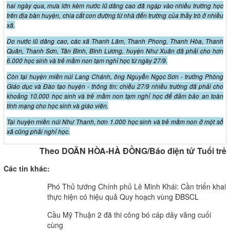
hai ngày qua, mưa lớn kèm nước lũ dâng cao đã ngập vào nhiều trường học
trên địa bàn huyện, chia cắt con đường từ nhà đến trường của thầy trò ở nhiều
xã.
Do nước lũ dâng cao, các xã Thanh Lâm, Thanh Phong, Thanh Hòa, Thanh
Quân, Thanh Sơn, Tân Bình, Bình Lương, huyện Như Xuân đã phải cho hơn
6.000 học sinh và trẻ mầm non tạm nghỉ học từ ngày 27/9.
Còn tại huyện miền núi Lang Chánh, ông Nguyễn Ngọc Sơn - trưởng Phòng
Giáo dục và Đào tạo huyện - thông tin: chiều 27/9 nhiều trường đã phải cho
khoảng 10.000 học sinh và trẻ mầm non tạm nghỉ học để đảm bảo an toàn
tính mạng cho học sinh và giáo viên.
Tại huyện miền núi Như Thanh, hơn 1.000 học sinh và trẻ mầm non ở một số
xã cũng phải nghỉ học.
Theo DOÃN HÒA-
HÀ ĐỒNG
/Báo điện tử Tuổi trẻ
Các tin khác:
Phó Thủ tướng Chính phủ Lê Minh Khái: Cần triển khai
thực hiện có hiệu quả Quy hoạch vùng ĐBSCL
Cầu Mỹ Thuận 2 đã thi công bó cáp dây văng cuối
cùng