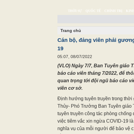
THỜI SỰ
QUỐC TẾ
CHÍNH TRỊ
KINH
CHUYỆN TỬ TẾ
MULTIMEDIA
PHÓNG SỰ K
Trang chủ
Cán bộ, đảng viên phải gươn
19
05:07, 08/07/2022
(VLO) Ngày 7/7, Ban Tuyên giáo 
báo cáo viên tháng 7/2022, để thô
quan trọng tới đội ngũ báo cáo vi
viên cơ sở.
Định hướng tuyên truyền trong thời
Thủy- Phó Trưởng Ban Tuyên giáo T
tuyên truyền công tác phòng chống
việc tiêm vắc xin ngừa COVID-19 là 
nghĩa vụ của mỗi người để bảo vệ c