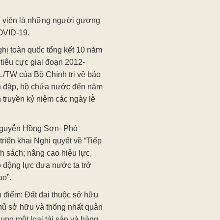
ội viên là những người gương
OVID-19.
nghị toàn quốc tổng kết 10 năm
tiêu cực giai đoạn 2012-
KL/TW của Bộ Chính trị về bảo
n đập, hồ chứa nước đến năm
 truyền kỷ niệm các ngày lễ
 Nguyễn Hồng Sơn- Phó
riển khai Nghị quyết về “Tiếp
nh sách; nâng cao hiệu lực,
o động lực đưa nước ta trở
ao”.
n điểm: Đất đai thuộc sở hữu
hủ sở hữu và thống nhất quản
ụng một loại tài sản và hàng