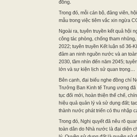
đồng.
Trong đó, mỗi cán bộ, đảng viên, h
mẫu trong việc tiêm vắc xin ngừa C
Ngoài ra, tuyên truyền kết quả hội 
công tác phòng, chống tham nhũng, 
2022; tuyên truyền Kết luận số 36-
đảm an ninh nguồn nước và an toà
2030, tầm nhìn đến năm 2045; tuyên
lớn và sự kiện lịch sử quan trọng…
Bên cạnh, đại biểu nghe đồng chí
Trưởng Ban Kinh tế Trung ương đã t
tục đổi mới, hoàn thiện thể chế, chí
hiệu quả quản lý và sử dụng đất; tạ
thành nước phát triển có thu nhập c
Trong đó, Nghị quyết đã nêu rõ qua
toàn dân do Nhà nước là đại diện c
lý. Quyền sử dụng đất là quyền sử d