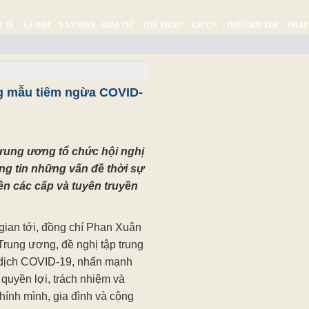
 TẾ
XÃ HỘI
VĂN HÓA - GIẢI TRÍ
THỂ THAO
KH-CN
THẾ GIỚI TRẺ
PHÁP
Ý SỰ
SỨC KHỎE
THƯ GIÃN
g mẫu tiêm ngừa COVID-
Trung ương tổ chức hội nghị
ng tin những vấn đề thời sự
ên các cấp và tuyên truyền
 gian tới, đồng chí Phan Xuân
rung ương, đề nghị tập trung
 dịch COVID-19, nhấn mạnh
quyền lợi, trách nhiệm và
hính mình, gia đình và cộng