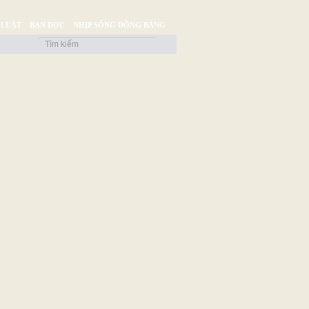
 LUẬT
BẠN ĐỌC
NHỊP SỐNG ĐỒNG BẰNG