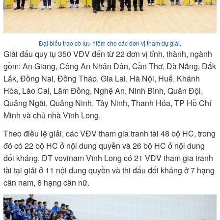
Đại biểu trao cờ lưu niệm cho các đơn vị tham dự giải.
Giải đấu quy tụ 350 VĐV đến từ 22 đơn vị tỉnh, thành, ngành
gồm: An Giang, Công An Nhân Dân, Cần Thơ, Đà Nẵng, Đắk
Lắk, Đồng Nai, Đồng Tháp, Gia Lai, Hà Nội, Huế, Khánh
Hòa, Lào Cai, Lâm Đồng, Nghệ An, Ninh Bình, Quân Đội,
Quảng Ngãi, Quảng Ninh, Tây Ninh, Thanh Hóa, TP Hồ Chí
Minh và chủ nhà Vĩnh Long.
Theo điều lệ giải, các VĐV tham gia tranh tài 48 bộ HC, trong
đó có 22 bộ HC ở nội dung quyền và 26 bộ HC ở nội dung
đối kháng. ĐT vovinam Vĩnh Long có 21 VĐV tham gia tranh
tài tại giải ở 11 nội dung quyền và thi đấu đối kháng ở 7 hạng
cân nam, 6 hạng cân nữ.