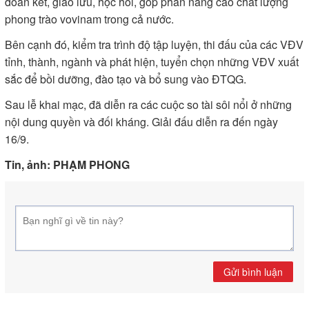
đoàn kết, giao lưu, học hỏi, góp phần nâng cao chất lượng
phong trào vovinam trong cả nước.
Bên cạnh đó, kiểm tra trình độ tập luyện, thi đấu của các VĐV
tỉnh, thành, ngành và phát hiện, tuyển chọn những VĐV xuất
sắc để bồi dưỡng, đào tạo và bổ sung vào ĐTQG.
Sau lễ khai mạc, đã diễn ra các cuộc so tài sôi nổi ở những
nội dung quyền và đối kháng. Giải đấu diễn ra đến ngày
16/9.
Tin, ảnh: PHẠM PHONG
Gửi bình luận