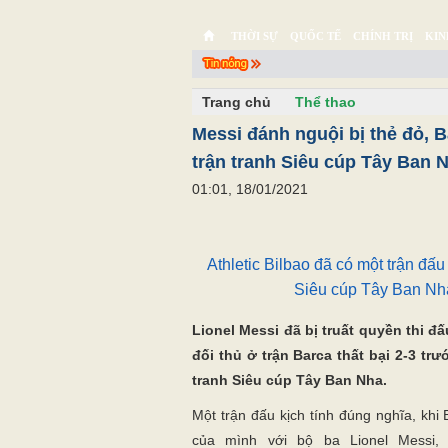
THỜI SỰ
QUỐC TẾ
CHÍNH TRỊ
KIN
CHUYỆN TỬ TẾ
MULTIMEDIA
PHÓNG SỰ K
Trang chủ
Thể thao
Messi đánh nguội bị thẻ đỏ, 
trận tranh Siêu cúp Tây Ban 
01:01, 18/01/2021
Athletic Bilbao đã có một trận đ
Siêu cúp Tây Ban Nha
Lionel Messi đã bị truất quyền thi 
đối thủ ở trận Barca thất bại 2-3 trư
tranh Siêu cúp Tây Ban Nha.
Một trận đấu kịch tính đúng nghĩa, khi
của mình với bộ ba Lionel
Messi
,