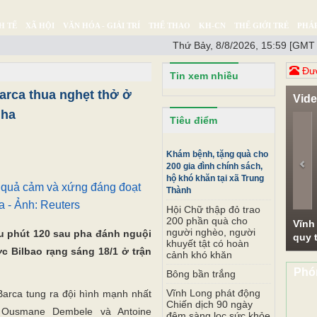
H TẾ
XÃ HỘI
VĂN HÓA - GIẢI TRÍ
THỂ THAO
KH-CN
THẾ GIỚI TRẺ
PHÁP
Thứ Bảy, 8/8/2026, 15:59 [GMT
Ý SỰ
SỨC KHỎE
THƯ GIÃN
Đươ
Tin xem nhiều
Barca thua nghẹt thở ở
Vid
Nha
Pr
Tiêu điểm
Khám bệnh, tặng quà cho
200 gia đình chính sách,
hộ khó khăn tại xã Trung
ấu quả cảm và xứng đáng đoạt
Thành
 - Ảnh: Reuters
Hội Chữ thập đỏ trao
200 phần quà cho
Vĩnh
người nghèo, người
đấu phút 120 sau pha đánh nguội
quy t
khuyết tật có hoàn
ớc Bilbao rạng sáng 18/1 ở trận
cảnh khó khăn
Phó
Bông bần trắng
Vĩnh Long phát động
 Barca tung ra đội hình mạnh nhất
Chiến dịch 90 ngày
 Ousmane Dembele và Antoine
đêm sàng lọc sức khỏe