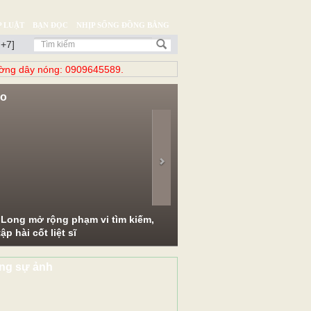
 LUẬT
BẠN ĐỌC
NHỊP SỐNG ĐỒNG BẰNG
 +7]
̀ng dây nóng: 0909645589.
eo
evious
Next
 Long mở rộng phạm vi tìm kiếm,
ập hài cốt liệt sĩ
ng sự ảnh