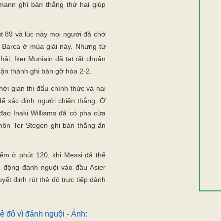
ezmann ghi bàn thắng thứ hai giúp
t 89 và lúc này mọi người đã chờ
 Barca ở mùa giải này. Nhưng từ
ải, Iker Muniain đã tạt rất chuẩn
cận thành ghi bàn gỡ hòa 2-2.
ời gian thi đấu chính thức và hai
để xác định người chiến thắng. Ở
 đạo Inaki Williams đã có pha cứa
môn Ter Stegen ghi bàn thắng ấn
iểm ở phút 120, khi Messi đã thể
h động đánh nguội vào đầu Asier
uyết định rút thẻ đỏ trực tiếp dành
hẻ đỏ vì đánh nguội - Ảnh: