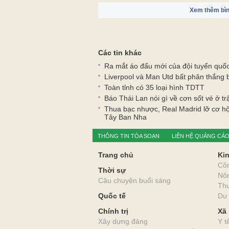
Xem thêm bìn
Các tin khác
Ra mắt áo đấu mới của đội tuyển quố
Liverpool và Man Utd bất phân thắng bạ
Toàn tỉnh có 35 loại hình TDTT
Báo Thái Lan nói gì về cơn sốt vé ở t
Thua bạc nhược, Real Madrid lỡ cơ hộ
Tây Ban Nha
THÔNG TIN TÒA SOẠN
LIÊN HỆ QUẢNG CÁ
Trang chủ
Kin
Cô
Thời sự
Nô
Câu chuyện buổi sáng
Thư
Quốc tế
Du 
Chính trị
Xã 
Xây dựng đảng
Y t