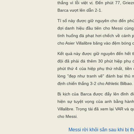
thắng vì lỗi việt vị. Đến phút 77, Gri
Barca vượt lên dẫn 2-1.
Tỉ số này được giữ nguyên cho đến phú
đợi danh hiệu đầu tiên cho Messi cùng
tình huống đá phạt hơi chếch về cánh ph
cho Asier Villalibre băng vào đệm bóng 
Kết quả này được giữ nguyên đến hết th
đội đã phải đá thêm 30 phút hiệp phụ 
phút thứ 4 của hiệp phụ thứ nhất, tiền
lòng "đẹp như tranh vẽ" đánh bại thủ 
định chiến thắng 3-2 cho Athletic Bilbao.
Bị kịch của Barca được đẩy lên đỉnh đ
hiện sự tuyệt vọng của anh bằng hàn
Villalibre. Trọng tài đã xem lại VAR và q
cho Messi.
Messi rời khỏi sân sau khi bị t