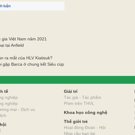
h luận
c gia Việt Nam năm 2021
i tại Anfield
rận ra mắt của HLV Kiatisuk?
i gặp Barca ở chung kết Siêu cúp
O
h tế
Giải trí
ng nghiệp
Tác giả - Tác phẩm
ng nghiệp
Phim trên THVL
ơng mại - Dịch vụ
Khoa học công nghệ
lịch
Thế giới trẻ
hội
Hoạt động Đoàn - Hội
ế
Nhịp cầu bạn bè