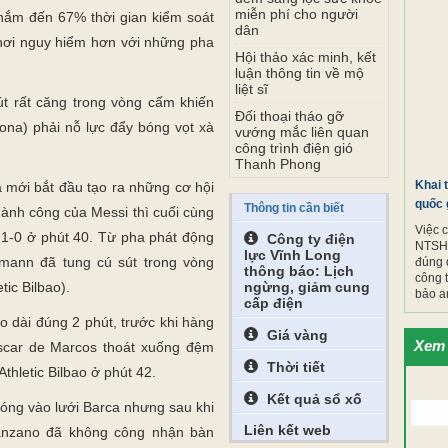
miễn phí cho người
nắm đến 67% thời gian kiểm soát
dân
chơi nguy hiểm hơn với những pha
Hội thảo xác minh, kết
luận thông tin về mộ
liệt sĩ
t rất căng trong vòng cấm khiến
Đối thoại tháo gỡ
ona) phải nỗ lực đẩy bóng vọt xà
vướng mắc liên quan
công trình điện gió
Thanh Phong
Khai 
a mới bắt đầu tạo ra những cơ hội
quốc 
Thông tin cần biết
hành công của Messi thì cuối cùng
Việc 
 1-0 ở phút 40. Từ pha phát động
Công ty điện
NTSH.
lực Vĩnh Long
zmann đã tung cú sút trong vòng
đúng 
thông báo: Lịch
công 
ic Bilbao).
ngừng, giảm cung
bảo a
cấp điện
 dài đúng 2 phút, trước khi hàng
Giá vàng
Xem 
scar de Marcos thoát xuống đệm
Thời tiết
thletic Bilbao ở phút 42.
Kết quả sổ xố
 bóng vào lưới Barca nhưng sau khi
Liên kết web
 Manzano đã không công nhận bàn