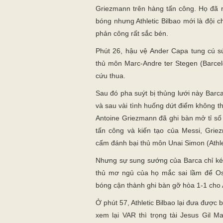
Griezmann trên hàng tấn công. Họ đã 
bóng nhưng Athletic Bilbao mới là đội 
phản công rất sắc bén.
Phút 26, hậu vệ Ander Capa tung cú sú
thủ môn Marc-Andre ter Stegen (Barcel
cứu thua.
Sau đó pha suýt bị thủng lưới này Barc
và sau vài tình huống dứt điểm không t
Antoine Griezmann đã ghi bàn mở tỉ số
tấn công và kiến tạo của Messi, Grie
cấm đánh bại thủ môn Unai Simon (Athlet
Nhưng sự sung sướng của Barca chỉ kéo
thủ mơ ngủ của họ mắc sai lầm để O
bóng cận thành ghi bàn gỡ hòa 1-1 cho A
Ở phút 57, Athletic Bilbao lại đưa được
xem lại VAR thì trọng tài Jesus Gil