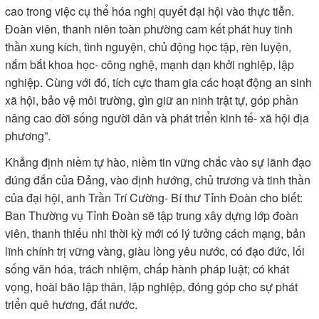
cao trong việc cụ thể hóa nghị quyết đại hội vào thực tiễn.
Đoàn viên, thanh niên toàn phường cam kết phát huy tinh
thần xung kích, tình nguyện, chủ động học tập, rèn luyện,
nắm bắt khoa học- công nghệ, mạnh dạn khởi nghiệp, lập
nghiệp. Cùng với đó, tích cực tham gia các hoạt động an sinh
xã hội, bảo vệ môi trường, gìn giữ an ninh trật tự, góp phần
nâng cao đời sống người dân và phát triển kinh tế- xã hội địa
phương”.
Khẳng định niềm tự hào, niềm tin vững chắc vào sự lãnh đạo
đúng đắn của Đảng, vào định hướng, chủ trương và tinh thần
của đại hội, anh Trần Trí Cường- Bí thư Tỉnh Đoàn cho biết:
Ban Thường vụ Tỉnh Đoàn sẽ tập trung xây dựng lớp đoàn
viên, thanh thiếu nhi thời kỳ mới có lý tưởng cách mạng, bản
lĩnh chính trị vững vàng, giàu lòng yêu nước, có đạo đức, lối
sống văn hóa, trách nhiệm, chấp hành pháp luật; có khát
vọng, hoài bão lập thân, lập nghiệp, đóng góp cho sự phát
triển quê hương, đất nước.