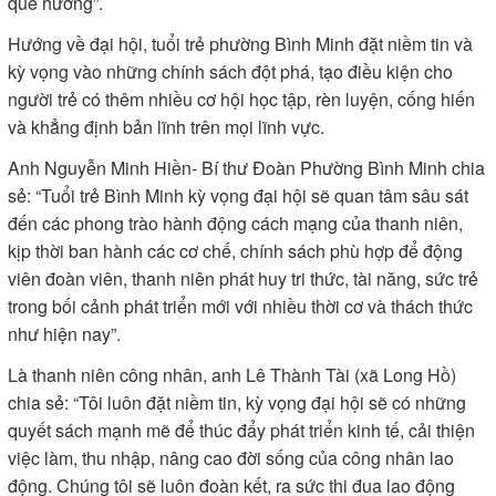
quê hương”.
Hướng về đại hội, tuổi trẻ phường Bình Minh đặt niềm tin và
kỳ vọng vào những chính sách đột phá, tạo điều kiện cho
người trẻ có thêm nhiều cơ hội học tập, rèn luyện, cống hiến
và khẳng định bản lĩnh trên mọi lĩnh vực.
Anh Nguyễn Minh Hiền- Bí thư Đoàn Phường Bình Minh chia
sẻ: “Tuổi trẻ Bình Minh kỳ vọng đại hội sẽ quan tâm sâu sát
đến các phong trào hành động cách mạng của thanh niên,
kịp thời ban hành các cơ chế, chính sách phù hợp để động
viên đoàn viên, thanh niên phát huy tri thức, tài năng, sức trẻ
trong bối cảnh phát triển mới với nhiều thời cơ và thách thức
như hiện nay”.
Là thanh niên công nhân, anh Lê Thành Tài (xã Long Hồ)
chia sẻ: “Tôi luôn đặt niềm tin, kỳ vọng đại hội sẽ có những
quyết sách mạnh mẽ để thúc đẩy phát triển kinh tế, cải thiện
việc làm, thu nhập, nâng cao đời sống của công nhân lao
động. Chúng tôi sẽ luôn đoàn kết, ra sức thi đua lao động