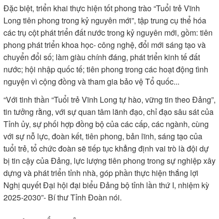
Đặc biệt, triển khai thực hiện tốt phong trào “Tuổi trẻ Vĩnh
Long tiên phong trong kỷ nguyên mới”, tập trung cụ thể hóa
các trụ cột phát triển đất nước trong kỷ nguyên mới, gồm: tiên
phong phát triển khoa học- công nghệ, đổi mới sáng tạo và
chuyển đổi số; làm giàu chính đáng, phát triển kinh tế đất
nước; hội nhập quốc tế; tiên phong trong các hoạt động tình
nguyện vì cộng đồng và tham gia bảo vệ Tổ quốc...
“Với tinh thần “Tuổi trẻ Vĩnh Long tự hào, vững tin theo Đảng”,
tin tưởng rằng, với sự quan tâm lãnh đạo, chỉ đạo sâu sát của
Tỉnh ủy, sự phối hợp đồng bộ của các cấp, các ngành, cùng
với sự nỗ lực, đoàn kết, tiên phong, bản lĩnh, sáng tạo của
tuổi trẻ, tổ chức đoàn sẽ tiếp tục khẳng định vai trò là đội dự
bị tin cậy của Đảng, lực lượng tiên phong trong sự nghiệp xây
dựng và phát triển tỉnh nhà, góp phần thực hiện thắng lợi
Nghị quyết Đại hội đại biểu Đảng bộ tỉnh lần thứ I, nhiệm kỳ
2025-2030”- Bí thư Tỉnh Đoàn nói.