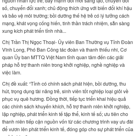
nguồn nhân lực trẻ; đẩy mạnh đổi mới sáng tạo, chuyển đổi
số, chuyển đổi xanh; chủ động thích ứng với biến đổi khí hậu
và bảo vệ môi trường; bồi dưỡng thế hệ trẻ có lý tưởng cách
mạng, khát vọng cống hiến, tinh thần trách nhiệm, sẵn sàng
xung kích phát triển tỉnh nhà...
Chị Trần Thị Ngọc Thoại- Ủy viên Ban Thường vụ Tỉnh Đoàn
Vĩnh Long, Phó Ban Công tác đoàn và thanh thiếu nhi, Cơ
quan Ủy ban MTTQ Việt Nam tỉnh quan tâm đến các giải
pháp hỗ trợ thanh niên trong khởi nghiệp, nghề nghiệp và
việc làm.
Chị đề xuất: “Tỉnh có chính sách phát hiện, bồi dưỡng, thu
hút, trọng dụng tài năng trẻ, sinh viên tốt nghiệp loại giỏi về
phục vụ quê hương. Đồng thời, tiếp tục triển khai hiệu quả
các chính sách khuyến khích, hỗ trợ thanh niên khởi nghiệp,
lập nghiệp, phát triển kinh tế tập thể, kinh tế số; ưu tiên cho
thanh niên tiếp cận nguồn vốn từ các chương trình vay ưu đãi
để vươn lên phát triển kinh tế, đóng góp cho sự phát triển của