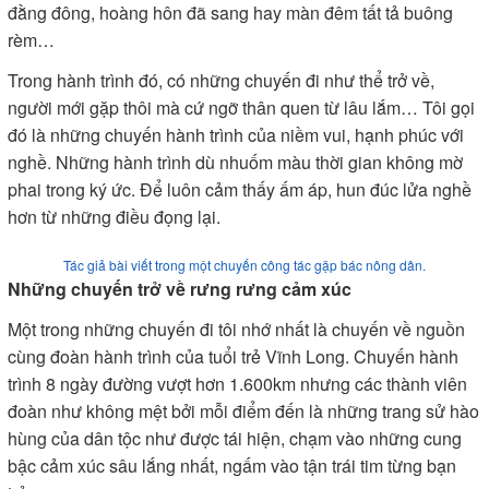
đằng đông, hoàng hôn đã sang hay màn đêm tất tả buông
rèm…
Trong hành trình đó, có những chuyến đi như thể trở về,
người mới gặp thôi mà cứ ngỡ thân quen từ lâu lắm… Tôi gọi
đó là những chuyến hành trình của niềm vui, hạnh phúc với
nghề. Những hành trình dù nhuốm màu thời gian không mờ
phai trong ký ức. Để luôn cảm thấy ấm áp, hun đúc lửa nghề
hơn từ những điều đọng lại.
Tác giả bài viết trong một chuyến công tác gặp bác nông dân.
Những chuyến trở về rưng rưng cảm xúc
Một trong những chuyến đi tôi nhớ nhất là chuyến về nguồn
cùng đoàn hành trình của tuổi trẻ Vĩnh Long. Chuyến hành
trình 8 ngày đường vượt hơn 1.600km nhưng các thành viên
đoàn như không mệt bởi mỗi điểm đến là những trang sử hào
hùng của dân tộc như được tái hiện, chạm vào những cung
bậc cảm xúc sâu lắng nhất, ngấm vào tận trái tim từng bạn