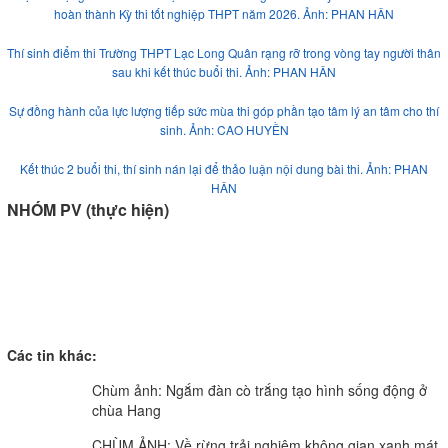
hoàn thành Kỳ thi tốt nghiệp THPT năm 2026. Ảnh: PHAN HÂN
Thí sinh điểm thi Trường THPT Lạc Long Quân rạng rỡ trong vòng tay người thân
sau khi kết thúc buổi thi. Ảnh: PHAN HÂN
Sự đồng hành của lực lượng tiếp sức mùa thi góp phần tạo tâm lý an tâm cho thí
sinh. Ảnh: CAO HUYỀN
Kết thúc 2 buổi thi, thí sinh nán lại để thảo luận nội dung bài thi. Ảnh: PHAN
HÂN
NHÓM PV (thực hiện)
Các tin khác:
Chùm ảnh: Ngắm đàn cò trắng tạo hình sống động ở
chùa Hang
CHÙM ẢNH: Về rừng trải nghiệm không gian xanh mát