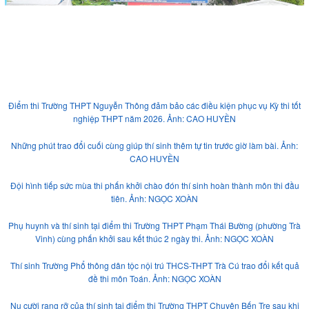
Điểm thi Trường THPT Nguyễn Thông đảm bảo các điều kiện phục vụ Kỳ thi tốt
nghiệp THPT năm 2026. Ảnh: CAO HUYỀN
Những phút trao đổi cuối cùng giúp thí sinh thêm tự tin trước giờ làm bài. Ảnh:
CAO HUYỀN
Đội hình tiếp sức mùa thi phấn khởi chào đón thí sinh hoàn thành môn thi đầu
tiên. Ảnh: NGỌC XOÀN
Phụ huynh và thí sinh tại điểm thi Trường THPT Phạm Thái Bường (phường Trà
Vinh) cùng phấn khởi sau kết thúc 2 ngày thi. Ảnh: NGỌC XOÀN
Thí sinh Trường Phổ thông dân tộc nội trú THCS-THPT Trà Cú trao đổi kết quả
đề thi môn Toán. Ảnh: NGỌC XOÀN
Nụ cười rạng rỡ của thí sinh tại điểm thi Trường THPT Chuyên Bến Tre sau khi