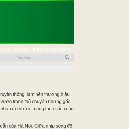
 LUẬT
BẠN ĐỌC
NHỊP SỐNG ĐỒNG BẰNG
 truyền thống, làm nên thương hiệu
ủ vườn tranh thủ chuyển những gốc
 nhau rời vườn, mang theo sắc xuân
 dẫn của Hà Nội. Giữa nhịp sống đô