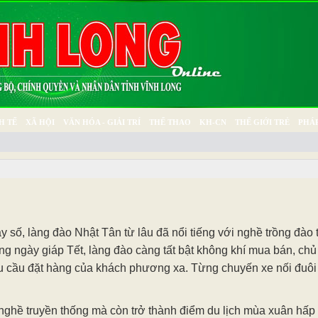
H TẾ
XÃ HỘI
VĂN HÓA - GIẢI TRÍ
THỂ THAO
KH-CN
THẾ GIỚI TRẺ
PHÁP
Ý SỰ
SỨC KHỎE
THƯ GIÃN
y số, làng đào Nhật Tân từ lâu đã nổi tiếng với nghề trồng đào
g ngày giáp Tết, làng đào càng tất bật không khí mua bán, ch
hu cầu đặt hàng của khách phương xa. Từng chuyến xe nối đuôi
 nghề truyền thống mà còn trở thành điểm du lịch mùa xuân hấp