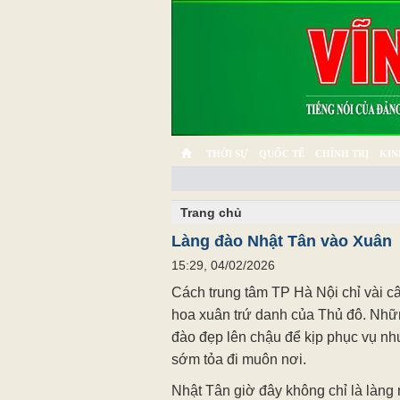
THỜI SỰ
QUỐC TẾ
CHÍNH TRỊ
KIN
CHUYỆN TỬ TẾ
MULTIMEDIA
PHÓNG SỰ K
Trang chủ
Làng đào Nhật Tân vào Xuân
15:29, 04/02/2026
Cách trung tâm TP Hà Nội chỉ vài câ
hoa xuân trứ danh của Thủ đô. Nhữn
đào đẹp lên chậu để kịp phục vụ n
sớm tỏa đi muôn nơi.
Nhật Tân giờ đây không chỉ là làng