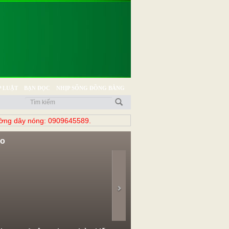
 LUẬT
BẠN ĐỌC
NHỊP SỐNG ĐỒNG BẰNG
̀ng dây nóng: 0909645589.
eo
evious
Next