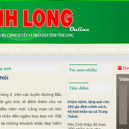
H TẾ
XÃ HỘI
VĂN HÓA - GIẢI TRÍ
THỂ THAO
KH-CN
THẾ GIỚI TRẺ
PHÁP
Ý SỰ
SỨC KHỎE
THƯ GIÃN
Đươ
ự ảnh
Tin xem nhiều
 Nội
Vid
Pr
Tiêu điểm
 tháng 2, trên các tuyến đường Bắc
t góc trời, tô điểm thêm cho vẻ
Khám bệnh, tặng quà cho
200 gia đình chính sách,
 đầu năm mới. Lãng mạn và nên
hộ khó khăn tại xã Trung
đặt chân đến ngắm hoa ban nở. Rất
Thành
u lại những khoảnh khắc đẹp hiếm
Hội Chữ thập đỏ trao