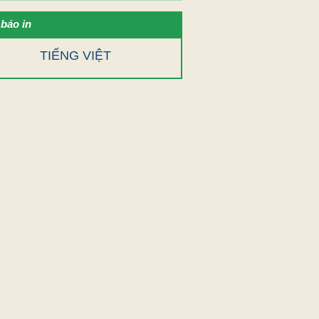
báo in
TIẾNG VIỆT
u trên các