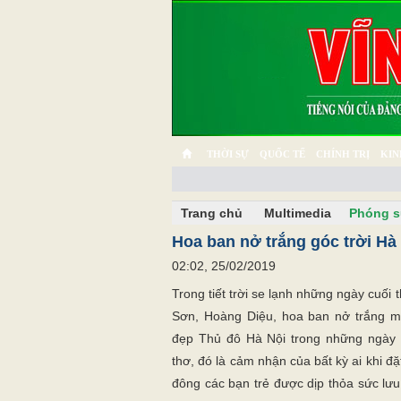
THỜI SỰ
QUỐC TẾ
CHÍNH TRỊ
KIN
CHUYỆN TỬ TẾ
MULTIMEDIA
PHÓNG SỰ K
Trang chủ
Multimedia
Phóng s
Hoa ban nở trắng góc trời Hà
02:02, 25/02/2019
Trong tiết trời se lạnh những ngày cuối
Sơn, Hoàng Diệu, hoa ban nở trắng mộ
đẹp Thủ đô Hà Nội trong những ngày
thơ, đó là cảm nhận của bất kỳ ai khi 
đông các bạn trẻ được dịp thỏa sức lư