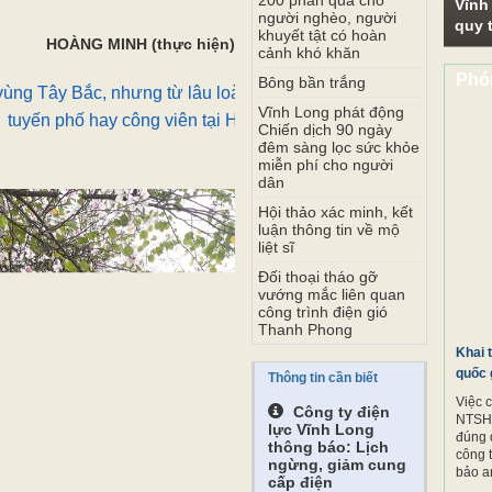
200 phần quà cho
Vĩnh
người nghèo, người
quy t
khuyết tật có hoàn
HOÀNG MINH (thực hiện)
cảnh khó khăn
Phó
Bông bần trắng
vùng Tây Bắc, nhưng từ lâu loài hoa này đã được trồng rất nhiề
Vĩnh Long phát động
tuyến phố hay công viên tại Hà Nội.
Chiến dịch 90 ngày
đêm sàng lọc sức khỏe
miễn phí cho người
dân
Hội thảo xác minh, kết
luận thông tin về mộ
liệt sĩ
Đối thoại tháo gỡ
vướng mắc liên quan
công trình điện gió
Thanh Phong
Khai 
quốc 
Thông tin cần biết
Việc 
Công ty điện
NTSH.
lực Vĩnh Long
đúng 
thông báo: Lịch
công 
ngừng, giảm cung
bảo a
cấp điện