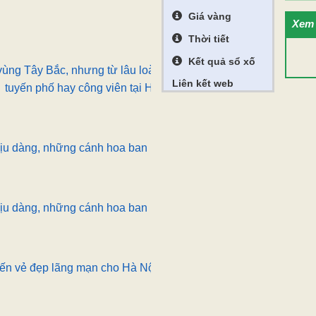
Giá vàng
Xem 
Thời tiết
Kết quả sổ xố
vùng Tây Bắc, nhưng từ lâu loài hoa này đã được trồng rất nhiề
Liên kết web
tuyến phố hay công viên tại Hà Nội.
ịu dàng, những cánh hoa ban làm nao lòng người.
ịu dàng, những cánh hoa ban làm nao lòng người.
ến vẻ đẹp lãng mạn cho Hà Nội những ngày đầu năm mới.