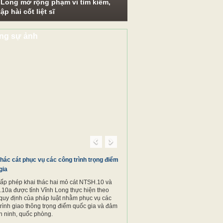
 Long mở rộng phạm vi tìm kiếm,
ập hài cốt liệt sĩ
ng sự ảnh
u trên các
Previous
Next
thác cát phục vụ các công trình trọng điểm
gia
cấp phép khai thác hai mỏ cát NTSH.10 và
10a được tỉnh Vĩnh Long thực hiện theo
quy định của pháp luật nhằm phục vụ các
trình giao thông trọng điểm quốc gia và đảm
n ninh, quốc phòng.