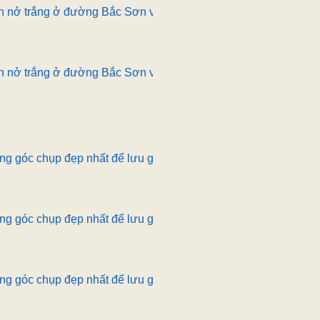
n nở trắng ở đường Bắc Sơn và Hoàng Diệu.
n nở trắng ở đường Bắc Sơn và Hoàng Diệu.
g góc chụp đẹp nhất để lưu giữ khoảnh khắc bên loài hoa này
g góc chụp đẹp nhất để lưu giữ khoảnh khắc bên loài hoa này
g góc chụp đẹp nhất để lưu giữ khoảnh khắc bên loài hoa này