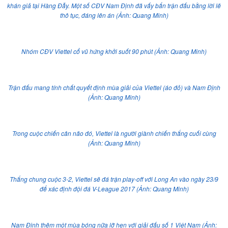
khán giả tại Hàng Đẫy. Một số CĐV Nam Định đã vấy bẩn trận đấu bằng lời lẽ
thô tục, đáng lên án (Ảnh: Quang Minh)
Nhóm CĐV Viettel cổ vũ hứng khởi suốt 90 phút (Ảnh: Quang Minh)
Trận đấu mang tính chất quyết định mùa giải của Viettel (áo đỏ) và Nam Định
(Ảnh: Quang Minh)
Trong cuộc chiến cân não đó, Viettel là người giành chiến thắng cuối cùng
(Ảnh: Quang Minh)
Thắng chung cuộc 3-2, Viettel sẽ đá trận play-off với Long An vào ngày 23/9
để xác định đội đá V-League 2017 (Ảnh: Quang Minh)
Nam Định thêm một mùa bóng nữa lỡ hẹn với giải đấu số 1 Việt Nam (Ảnh: