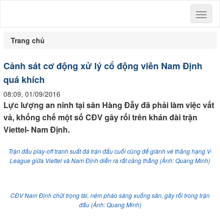
Toggl
naviga
Trang chủ
Cảnh sát cơ động xử lý cổ động viên Nam Định
quá khích
08:09, 01/09/2016
Lực lượng an ninh tại sân Hàng Đẫy đã phải làm việc vất
vả, khống chế một số CĐV gây rối trên khán đài trận
Viettel- Nam Định.
Trận đấu play-off tranh suất đá trận đấu cuối cùng để giành vé thăng hạng V-
League giữa Viettel và Nam Định diễn ra rất căng thẳng (Ảnh: Quang Minh)
CĐV Nam Định chửi trọng tài, ném pháo sáng xuống sân, gây rối trong trận
đấu (Ảnh: Quang Minh)