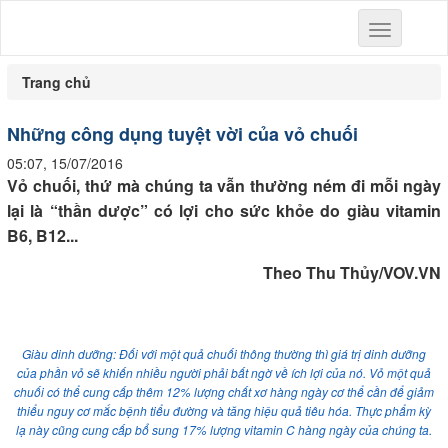
Toggle
navigation
Trang chủ
Những công dụng tuyệt vời của vỏ chuối
05:07, 15/07/2016
Vỏ chuối, thứ mà chúng ta vẫn thường ném đi mỗi ngày
lại là “thần dược” có lợi cho sức khỏe do giàu vitamin
B6, B12...
Theo Thu Thủy/VOV.VN
Giàu dinh dưỡng: Đối với một quả chuối thông thường thì giá trị dinh dưỡng
của phần vỏ sẽ khiến nhiều người phải bất ngờ về ích lợi của nó. Vỏ một quả
chuối có thể cung cấp thêm 12% lượng chất xơ hàng ngày cơ thể cần để giảm
thiểu nguy cơ mắc bệnh tiểu đường và tăng hiệu quả tiêu hóa. Thực phẩm kỳ
lạ này cũng cung cấp bổ sung 17% lượng vitamin C hàng ngày của chúng ta.