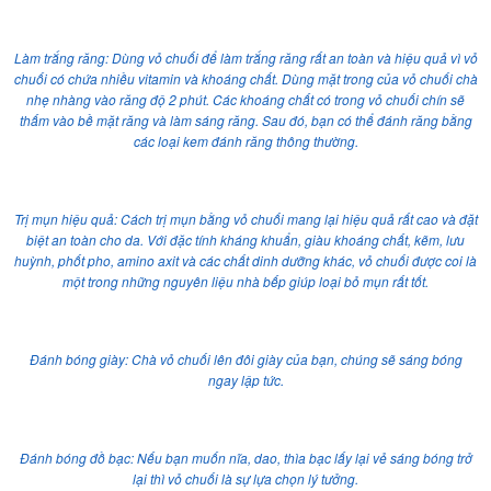
Làm trắng răng: Dùng vỏ chuối để làm trắng răng rất an toàn và hiệu quả vì vỏ
chuối có chứa nhiều vitamin và khoáng chất. Dùng mặt trong của vỏ chuối chà
nhẹ nhàng vào răng độ 2 phút. Các khoáng chất có trong vỏ chuối chín sẽ
thấm vào bề mặt răng và làm sáng răng. Sau đó, bạn có thể đánh răng bằng
các loại kem đánh răng thông thường.
Trị mụn hiệu quả: Cách trị mụn bằng vỏ chuối mang lại hiệu quả rất cao và đặt
biệt an toàn cho da. Với đặc tính kháng khuẩn, giàu khoáng chất, kẽm, lưu
huỳnh, phốt pho, amino axit và các chất dinh dưỡng khác, vỏ chuối được coi là
một trong những nguyên liệu nhà bếp giúp loại bỏ mụn rất tốt.
Đánh bóng giày: Chà vỏ chuối lên đôi giày của bạn, chúng sẽ sáng bóng
ngay lập tức.
Đánh bóng đồ bạc: Nếu bạn muốn nĩa, dao, thìa bạc lấy lại vẻ sáng bóng trở
lại thì vỏ chuối là sự lựa chọn lý tưởng.