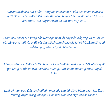
Thực phẩm tốt cho sức khỏe: Trong ẩm thực châu Á, đặc biệt là ẩm thực của
người Hindu, vỏchuối có thể chế biến sống hoặc chín mà vẫn rất có lợi cho
sức khỏe. Bạn hãy thử món ăn độc đáo này xem.
Giảm đau khi bị côn trùng đốt: Nếu bạn bị muỗi hay kiến đốt, đắp vỏ chuối lên
vết cắn trong một vài phút, vết đau sẽ nhanh chóng dịu lại và hết. Bạn cũng có
thể áp dụng cách này khi bị mèo cào.
Trị mụn trứng cá: Mỗi buổi tối, thoa một vỏ chuối lên mặt, bạn cứ để như vậy đi
ngủ. Sáng ra rửa lại mặt như bình thường. Bạn có thể áp dụng cách này cả
tuần.
Loại bỏ mụn cóc: Đặt vỏ chuối lên mụn cóc sau đó dùng băng quấn lại. Thay
thường xuyên trong vài ngày. Sau một tuần các mụn cóc sẽ rơi hết.