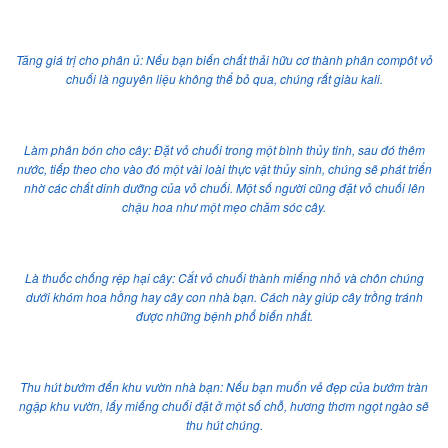
Tăng giá trị cho phân ủ: Nếu bạn biến chất thải hữu cơ thành phân compôt vỏ
chuối là nguyên liệu không thể bỏ qua, chúng rất giàu kali.
Làm phân bón cho cây: Đặt vỏ chuối trong một bình thủy tinh, sau đó thêm
nước, tiếp theo cho vào đó một vài loài thực vật thủy sinh, chúng sẽ phát triển
nhờ các chất dinh dưỡng của vỏ chuối. Một số người cũng đặt vỏ chuối lên
chậu hoa như một mẹo chăm sóc cây.
Là thuốc chống rệp hại cây: Cắt vỏ chuối thành miếng nhỏ và chôn chúng
dưới khóm hoa hồng hay cây con nhà bạn. Cách này giúp cây trồng tránh
được những bệnh phổ biến nhất.
Thu hút bướm đến khu vườn nhà bạn: Nếu bạn muốn vẻ đẹp của bướm tràn
ngập khu vườn, lấy miếng chuối đặt ở một số chỗ, hương thơm ngọt ngào sẽ
thu hút chúng.