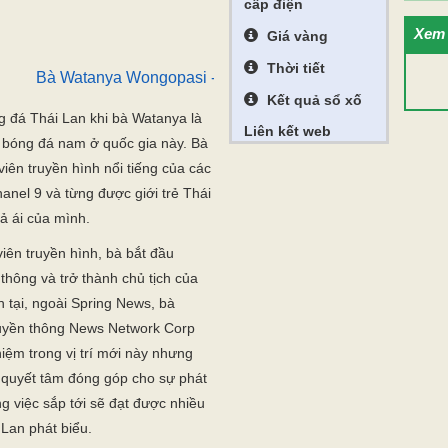
cấp điện
 tại, ngoài Spring News, bà
Xem 
ruyền thông News Network Corp
Giá vàng
iệm trong vị trí mới này nhưng
Thời tiết
 quyết tâm đóng góp cho sự phát
Kết quả sổ xố
ng việc sắp tới sẽ đạt được nhiều
Liên kết web
Lan phát biểu.
ũng từng có một người phụ nữ làm
 “Madam Pang” Nualphan Lamsam -
 công lớn đưa đội nữ Thái Lan dự
ho bản thân ở vị trí mới. Điều
 nào mà đang thực hiện nghĩa vụ
ông chỉ tôi thấy hạnh phúc và còn
và người dân Thái Lan”, bà
oàn U21 Thái Lan:
Theo Dân Việt