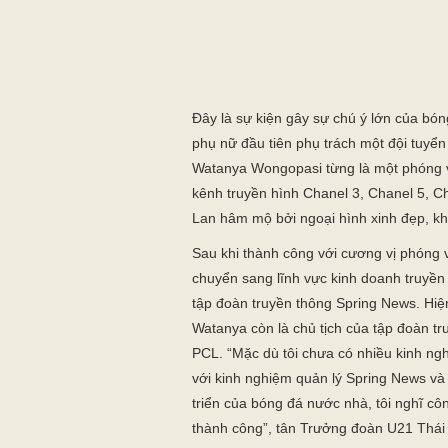
tập đoàn truyền thông Spring News. Hiện
Watanya còn là chủ tịch của tập đoàn t
PCL. “Mặc dù tôi chưa có nhiều kinh ngh
với kinh nghiệm quản lý Spring News và
triển của bóng đá nước nhà, tôi nghĩ cô
thành công”, tân Trưởng đoàn U21 Thái 
Thựct tế trước đây bóng đá Thái Lan c
quản lý bóng đá rất thành công, đó là
nữ trưởng đoàn bóng đá nữ và từng góp
World Cup. “Tôi nghĩ đây là thách thức c
quan trọng là tôi không làm vì cá nhân
quốc gia. Nếu làm tốt công việc này, kh
mang lại niềm vui cho tập thể đội bóng 
Watanya nói thêm.
Cận cảnh vẻ quyến rũ của tân Trưởng đ