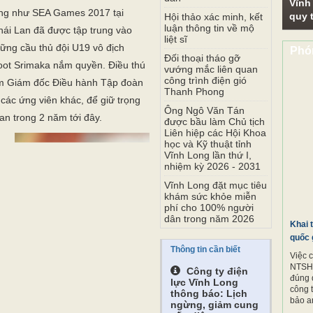
dân
Vĩnh
ng như SEA Games 2017 tại
quy t
Hội thảo xác minh, kết
hái Lan đã được tập trung vào
luận thông tin về mộ
liệt sĩ
hững cầu thủ đội U19 vô địch
Phó
Đối thoại tháo gỡ
t Srimaka nắm quyền. Điều thú
vướng mắc liên quan
êm Giám đốc Điều hành Tập đoàn
công trình điện gió
Thanh Phong
các ứng viên khác, để giữ trọng
Ông Ngô Văn Tán
an trong 2 năm tới đây.
được bầu làm Chủ tịch
Liên hiệp các Hội Khoa
học và Kỹ thuật tỉnh
Vĩnh Long lần thứ I,
Bà Watanya Wongopasi - Tân Trưởng đoàn đội U21 Thái 
nhiệm kỳ 2026 - 2031
Vĩnh Long đặt mục tiêu
g đá Thái Lan khi bà Watanya là
khám sức khỏe miễn
phí cho 100% người
n bóng đá nam ở quốc gia này. Bà
dân trong năm 2026
Khai 
ên truyền hình nổi tiếng của các
quốc 
anel 9 và từng được giới trẻ Thái
Thông tin cần biết
Việc 
ả ái của mình.
NTSH.
Công ty điện
đúng 
lực Vĩnh Long
iên truyền hình, bà bắt đầu
công 
thông báo: Lịch
bảo a
thông và trở thành chủ tịch của
ngừng, giảm cung