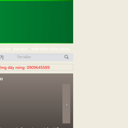
 LUẬT
BẠN ĐỌC
NHỊP SỐNG ĐỒNG BẰNG
7]
̀ng dây nóng: 0909645589.
eo
evious
Next