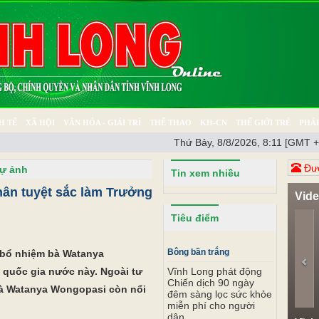
H TẾ
XÃ HỘI
VĂN HÓA - GIẢI TRÍ
THỂ THAO
KH-CN
THẾ GIỚI TRẺ
PHÁP
Thứ Bảy, 8/8/2026, 8:11 [GMT +
Ý SỰ
SỨC KHỎE
THƯ GIÃN
Đươ
ự ảnh
Tin xem nhiều
hân tuyệt sắc làm Trưởng
Vid
Pr
Tiêu điểm
 bổ nhiệm bà Watanya
Bông bần trắng
quốc gia nước này. Ngoài tư
Vĩnh Long phát động
Chiến dịch 90 ngày
bà Watanya Wongopasi còn nổi
đêm sàng lọc sức khỏe
miễn phí cho người