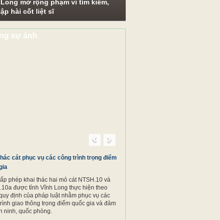
 Long mở rộng phạm vi tìm kiếm,
ập hài cốt liệt sĩ
ng sự ảnh
Lan.
Previous
Next
thác cát phục vụ các công trình trọng điểm
gia
cấp phép khai thác hai mỏ cát NTSH.10 và
10a được tỉnh Vĩnh Long thực hiện theo
quy định của pháp luật nhằm phục vụ các
trình giao thông trọng điểm quốc gia và đảm
n ninh, quốc phòng.