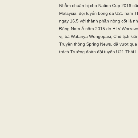
Nhằm chuẩn bị cho Nation Cup 2016 cũ
Malaysia, đội tuyển bóng đá U21 nam T
ngày 16.5 với thành phần nòng cốt là n
Đông Nam Á năm 2015 do HLV Worrawoo
vị, bà Watanya Wongopasi, Chủ tịch ki
Truyền thông Spring News, đã vượt qua 
trách Trưởng đoàn đội tuyển U21 Thái L
Đây là sự kiện gây sự chú ý lớn của bón
phụ nữ đầu tiên phụ trách một đội tuyể
Watanya Wongopasi từng là một phóng vi
kênh truyền hình Chanel 3, Chanel 5, Ch
Lan hâm mộ bởi ngoại hình xinh đẹp, kh
Sau khi thành công với cương vị phóng v
chuyển sang lĩnh vực kinh doanh truyền 