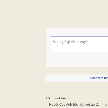
Xem thêm bìn
Các tin khác
Người đẹp Anh bốc lửa với áo tắm ha
Sài Gòn lại ngập ngay trong cơn mưa
Hình ảnh du lịch đẹp nhất tuần: Thế g
Hình ảnh Bác Hồ trong không khí bầu
Những hình ảnh bình dị về cuộc đời B
THÔNG TIN TÒA SOẠN
LIÊN HỆ QUẢNG CÁ
Trang chủ
Kin
Cô
Thời sự
Nô
Câu chuyện buổi sáng
Thư
Quốc tế
Du 
Chính trị
Xã 
Xây dựng đảng
Y t