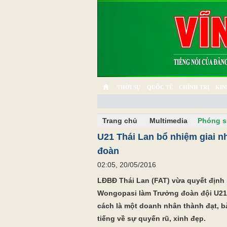
THỜI SỰ
QUỐC TẾ
CHÍNH TRỊ
KIN
CHUYỆN TỬ TẾ
MULTIMEDIA
PHÓNG SỰ K
Trang chủ
Multimedia
Phóng s
U21 Thái Lan bổ nhiệm giai n
đoàn
02:05, 20/05/2016
LĐBĐ Thái Lan (FAT) vừa quyết định
Wongopasi làm Trưởng đoàn đội U21 
cách là một doanh nhân thành đạt, 
tiếng về sự quyến rũ, xinh đẹp.