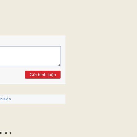
h luận
i mảnh
 đầu mùa
iới nước đang chờ đợi bạn
 cử ở Thủ đô
ác Hồ
O
h tế
Giải trí
ng nghiệp
Tác giả - Tác phẩm
ng nghiệp
Phim trên THVL
ơng mại - Dịch vụ
Khoa học công nghệ
lịch
Thế giới trẻ
hội
Hoạt động Đoàn - Hội
ế
Nhịp cầu bạn bè