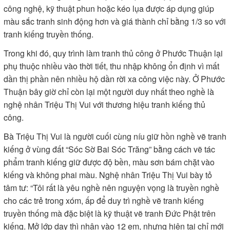
công nghệ, kỹ thuật phun hoặc kéo lụa được áp dụng giúp
màu sắc tranh sinh động hơn và giá thành chỉ bằng 1/3 so với
tranh kiếng truyền thống.
Trong khi đó, quy trình làm tranh thủ công ở Phước Thuận lại
phụ thuộc nhiều vào thời tiết, thu nhập không ổn định vì mất
dần thị phần nên nhiều hộ dần rời xa công việc này. Ở Phước
Thuận bây giờ chỉ còn lại một người duy nhất theo nghề là
nghệ nhân Triệu Thị Vui với thương hiệu tranh kiếng thủ
công.
Bà Triệu Thị Vui là người cuối cùng níu giữ hồn nghề vẽ tranh
kiếng ở vùng đất “Sóc Sờ Bai Sóc Trăng” bằng cách vẽ tác
phẩm tranh kiếng giữ được độ bền, màu sơn bám chặt vào
kiếng và không phai màu. Nghệ nhân Triệu Thị Vui bày tỏ
tâm tư: “Tôi rất là yêu nghề nên nguyện vọng là truyền nghề
cho các trẻ trong xóm, ấp để duy trì nghề vẽ tranh kiếng
truyền thống mà đặc biệt là kỹ thuật vẽ tranh Đức Phật trên
kiếng. Mở lớp dạy thì nhận vào 12 em, nhưng hiện tại chỉ mới