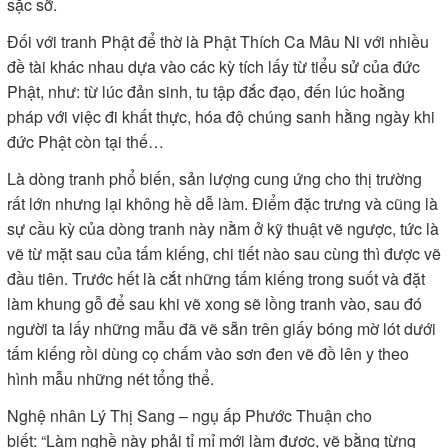
sặc sỡ.
Đối với tranh Phật để thờ là Phật Thích Ca Mâu Ni với nhiều
đề tài khác nhau dựa vào các kỳ tích lấy từ tiểu sử của đức
Phật, như: từ lúc đản sinh, tu tập đắc đạo, đến lúc hoằng
pháp với việc đi khất thực, hóa độ chúng sanh hằng ngày khi
đức Phật còn tại thế…
Là dòng tranh phổ biến, sản lượng cung ứng cho thị trường
rất lớn nhưng lại không hề dễ làm. Điểm đặc trưng và cũng là
sự cầu kỳ của dòng tranh này nằm ở kỹ thuật vẽ ngược, tức là
vẽ từ mặt sau của tấm kiếng, chi tiết nào sau cùng thì được vẽ
đầu tiên. Trước hết là cắt những tấm kiếng trong suốt và đặt
làm khung gỗ để sau khi vẽ xong sẽ lồng tranh vào, sau đó
người ta lấy những mẫu đã vẽ sẵn trên giấy bóng mờ lót dưới
tấm kiếng rồi dùng cọ chấm vào sơn đen vẽ đồ lên y theo
hình mẫu những nét tổng thể.
Nghệ nhân Lý Thị Sang – ngụ ấp Phước Thuận cho
biết: “Làm nghề này phải tỉ mỉ mới làm được, vẽ bằng từng