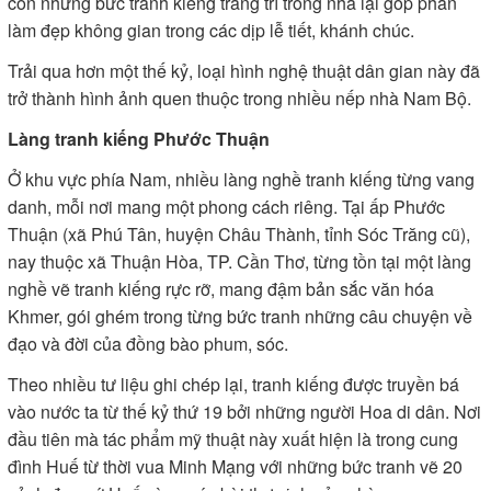
còn những bức tranh kiếng trang trí trong nhà lại góp phần
làm đẹp không gian trong các dịp lễ tiết, khánh chúc.
Trải qua hơn một thế kỷ, loại hình nghệ thuật dân gian này đã
trở thành hình ảnh quen thuộc trong nhiều nếp nhà Nam Bộ.
Làng tranh kiếng Phước Thuận
Ở khu vực phía Nam, nhiều làng nghề tranh kiếng từng vang
danh, mỗi nơi mang một phong cách riêng. Tại ấp Phước
Thuận (xã Phú Tân, huyện Châu Thành, tỉnh Sóc Trăng cũ),
nay thuộc xã Thuận Hòa, TP. Cần Thơ, từng tồn tại một làng
nghề vẽ tranh kiếng rực rỡ, mang đậm bản sắc văn hóa
Khmer, gói ghém trong từng bức tranh những câu chuyện về
đạo và đời của đồng bào phum, sóc.
Theo nhiều tư liệu ghi chép lại, tranh kiếng được truyền bá
vào nước ta từ thế kỷ thứ 19 bởi những người Hoa di dân. Nơi
đầu tiên mà tác phẩm mỹ thuật này xuất hiện là trong cung
đình Huế từ thời vua Minh Mạng với những bức tranh vẽ 20