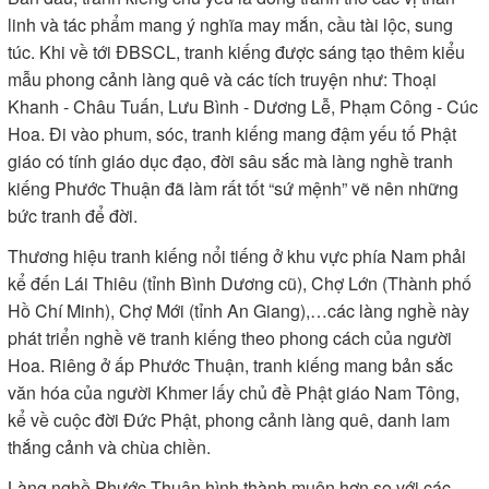
linh và tác phẩm mang ý nghĩa may mắn, cầu tài lộc, sung
túc. Khi về tới ĐBSCL, tranh kiếng được sáng tạo thêm kiểu
mẫu phong cảnh làng quê và các tích truyện như: Thoại
Khanh - Châu Tuấn, Lưu Bình - Dương Lễ, Phạm Công - Cúc
Hoa. Đi vào phum, sóc, tranh kiếng mang đậm yếu tố Phật
giáo có tính giáo dục đạo, đời sâu sắc mà làng nghề tranh
kiếng Phước Thuận đã làm rất tốt “sứ mệnh” vẽ nên những
bức tranh để đời.
Thương hiệu tranh kiếng nổi tiếng ở khu vực phía Nam phải
kể đến Lái Thiêu (tỉnh Bình Dương cũ), Chợ Lớn (Thành phố
Hồ Chí Minh), Chợ Mới (tỉnh An Giang),…các làng nghề này
phát triển nghề vẽ tranh kiếng theo phong cách của người
Hoa. Riêng ở ấp Phước Thuận, tranh kiếng mang bản sắc
văn hóa của người Khmer lấy chủ đề Phật giáo Nam Tông,
kể về cuộc đời Đức Phật, phong cảnh làng quê, danh lam
thắng cảnh và chùa chiền.
Làng nghề Phước Thuận hình thành muộn hơn so với các