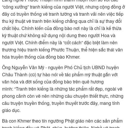
“công xưởng” tranh kiếng của người Việt, nhưng cộng đồng ở
đây có truyền thống vẽ tranh tường và tranh vải nên việc tiếp
thu kỹ thuật vẽ tranh trên kiếng chẳng qua chỉ là sự thay đổi
chất liệu. Chính kiến của đồng bào nơi này là chỉ là kế thừa
kỹ thuật chứ không sử dụng nội dung theo người Hoa và
người Việt. Chính điểm này là “cốt cách” đặc biệt làm nên
thương hiệu tranh kiếng Phước Thuận, thể hiện sắc thái văn
hóa truyền thống của đồng bào Khmer.
Ông Nguyễn Văn Mỹ - nguyên Phó Chủ tịch UBND huyện
Châu Thành (cũ) tự hào nói về tác phẩm mỹ thuật gắn với
văn hóa và đời sống của đồng bào trên quê hương
mình: “Tranh trên kiếng là những tác phẩm rất đẹp, ngoài vẽ
phong cảnh còn vẽ nên những câu chuyện thiết thực, những
câu truyện truyền thống, truyền thuyết trước đây, mang tính
giáo dục.
Bà con Khmer theo tín ngưỡng Phật giáo nên các sản phẩm
tranh kiếng đều vẽ Phật, chùa, hướng thiện. Nghề vẽ tranh