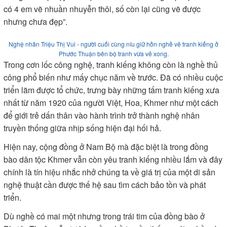
có 4 em vẽ nhuần nhuyễn thôi, số còn lại cũng vẽ được
nhưng chưa đẹp”.
Nghệ nhân Triệu Thị Vui - người cuối cùng níu giữ hồn nghề vẽ tranh kiếng ở
Phước Thuận bên bộ tranh vừa vẽ xong.
Trong cơn lốc công nghệ, tranh kiếng không còn là nghề thủ
công phổ biến như mấy chục năm về trước. Đã có nhiều cuộc
triển lãm được tổ chức, trưng bày những tấm tranh kiếng xưa
nhất từ năm 1920 của người Việt, Hoa, Khmer như một cách
để giới trẻ dấn thân vào hành trình trở thành nghệ nhân
truyền thống giữa nhịp sống hiện đại hối hả.
Hiện nay, cộng đồng ở Nam Bộ mà đặc biệt là trong đồng
bào dân tộc Khmer vẫn còn yêu tranh kiếng nhiều lắm và đây
chính là tín hiệu nhắc nhở chúng ta về giá trị của một di sản
nghệ thuật cần được thế hệ sau tìm cách bảo tồn và phát
triển.
Dù nghề có mai một nhưng trong trái tim của đồng bào ở