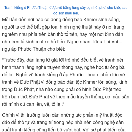
Tranh kiếng ở Phước Thuận được vẽ bằng từng cây cọ nhỏ, phơi cho khô, sau
đó sơn màu lên.
Mỗi lần đến nơi nào có đông đồng bào Khmer sinh sống,
người ta có thể bắt gặp loại hình nghệ thuật này ở nơi trang
nghiêm như phía trên bàn thờ tổ tiên, hay một nơi bình dân
như trên tủ kính một xe hủ tiếu. Nghệ nhân Triệu Thị Vui –
ngụ ấp Phước Thuận cho biết:
“Trước đây, dân làng từ già tới trẻ nhỏ đều biết vẽ tranh nên
hình thành làng nghề truyền thống này, nghề học từ ông bà
để lại. Nghề vẽ tranh kiếng ở ấp Phước Thuận, phần lớn vẽ
tranh về Đức Phật vì đồng bào dân tộc Khmer tôn sùng, kính
trọng Đức Phật, nhà nào cũng phải có hình Đức Phật treo
trên bàn thờ. Đức Phật vẽ theo mẫu truyền thống, có mẫu sẵn
rồi mình cứ can lên, vẽ, tô lại.”
Chính vì thị trường luôn cần những tác phẩm mỹ thuật độc
đáo để thờ tự và trang trí trong nếp nhà nên công nghệ sản
xuất tranh kiếng cũng tiến bộ vượt bật. Với sự phát triển của