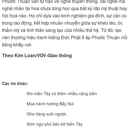
Phước Thuận vẫn tự hào về nghề truyền thống, cái nghề mà
nghệ nhân tài hoa chưa từng học qua bất kỳ lớp mỹ thuật hay
hội họa nào. Họ chỉ dựa vào kinh nghiệm gia đình, sự cần cù
trong lao động, kết hợp nhuần nhuyễn giữa sự khéo léo, óc
thẩm mỹ và tinh thần sáng tạo của nhiều thế hệ. Từ đó, tạo
nên thương hiệu tranh kiếng Đức Phật ở ấp Phước Thuận nổi
tiếng khắp nơi.
Theo
Kim Loan/VOV-Giao thông
Các tin khác:
Khi miền Tây có thêm nhiều cảng biển
Mùa hành hương Bảy Núi
Ghe hàng xuôi ngược
Xóm ngư phủ bên bờ biển Tây