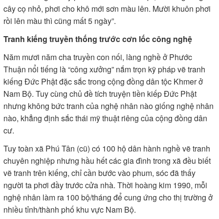
cây cọ nhỏ, phơi cho khô mới sơn màu lên. Mười khuôn phơi
rồi lên màu thì cũng mất 5 ngày”.
Tranh kiếng truyền thống trước cơn lốc công nghệ
Năm mươi năm cha truyền con nối, làng nghề ở Phước
Thuận nổi tiếng là “công xưởng” nắm trọn kỹ pháp vẽ tranh
kiếng Đức Phật đặc sắc trong cộng đồng dân tộc Khmer ở
Nam Bộ. Tuy cùng chủ đề tích truyện tiền kiếp Đức Phật
nhưng không bức tranh của nghệ nhân nào giống nghệ nhân
nào, khẳng định sắc thái mỹ thuật riêng của cộng đồng dân
cư.
Tuy toàn xã Phú Tân (cũ) có 100 hộ dân hành nghề vẽ tranh
chuyên nghiệp nhưng hầu hết các gia đình trong xã đều biết
vẽ tranh trên kiếng, chỉ cần bước vào phum, sóc đã thấy
người ta phơi đầy trước cửa nhà. Thời hoàng kim 1990, mỗi
nghệ nhân làm ra 100 bộ/tháng để cung ứng cho thị trường ở
nhiều tỉnh/thành phố khu vực Nam Bộ.