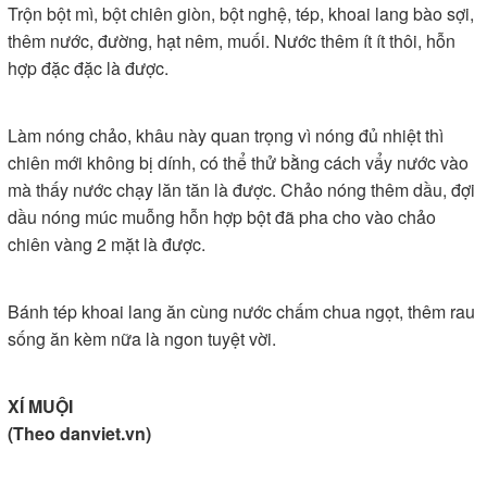
Trộn bột mì, bột chiên giòn, bột nghệ, tép, khoai lang bào sợi,
thêm nước, đường, hạt nêm, muối. Nước thêm ít ít thôi, hỗn
hợp đặc đặc là được.
Làm nóng chảo, khâu này quan trọng vì nóng đủ nhiệt thì
chiên mới không bị dính, có thể thử bằng cách vẩy nước vào
mà thấy nước chạy lăn tăn là được. Chảo nóng thêm dầu, đợi
dầu nóng múc muỗng hỗn hợp bột đã pha cho vào chảo
chiên vàng 2 mặt là được.
Bánh tép khoai lang ăn cùng nước chấm chua ngọt, thêm rau
sống ăn kèm nữa là ngon tuyệt vời.
XÍ MUỘI
(Theo danviet.vn)