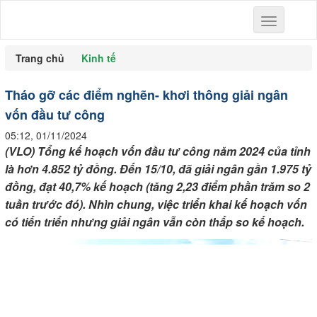
Toggle
navigation
Trang chủ
Kinh tế
Tháo gỡ các điểm nghẽn- khơi thông giải ngân
vốn đầu tư công
05:12, 01/11/2024
(VLO) Tổng kế hoạch vốn đầu tư công năm 2024 của tỉnh
là hơn 4.852 tỷ đồng. Đến 15/10, đã giải ngân gần 1.975 tỷ
đồng, đạt 40,7% kế hoạch (tăng 2,23 điểm phần trăm so 2
tuần trước đó). Nhìn chung, việc triển khai kế hoạch vốn
có tiến triển nhưng giải ngân vẫn còn thấp so kế hoạch.