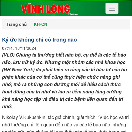
Toggle
navigation
Trang chủ
KH-CN
Ký ức không chỉ có trong não
07:14, 18/11/2024
(VLO) Chúng ta thường biết não bộ, cụ thể là các tế bào
não, lưu trữ ký ức. Nhưng một nhóm các nhà khoa học
(ĐH New York) đã phát hiện ra rằng các tế bào từ các bộ
phận khác của cơ thể cũng thực hiện chức năng ghi
nhớ, mở ra những con đường mới để hiểu cách thức
hoạt động của trí nhớ và tạo ra tiềm năng tăng cường
khả năng học tập và điều trị các bệnh liên quan đến trí
nhớ.
Nikolay V.Kukushkin, tác giả chính, giải thích: “Việc học và trí
nhớ thường chỉ liên quan đến não và các tế bào não, nhưng
nghiên cứu của chúng tôi cho thấy các tế bào khác trong cơ