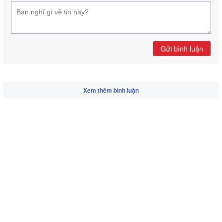
Gửi bình luận
Xem thêm bình luận
Các tin khác:
Nhựa gốc vi sinh có tiềm năng thay thế chai PET
Những điều cần làm khi thức dậy nếu bạn bị huyết áp
cao
Hội thảo chuyên đề về thực trạng quảng cáo, tin nhắn
rác, cuộc gọi rác để lừa đảo