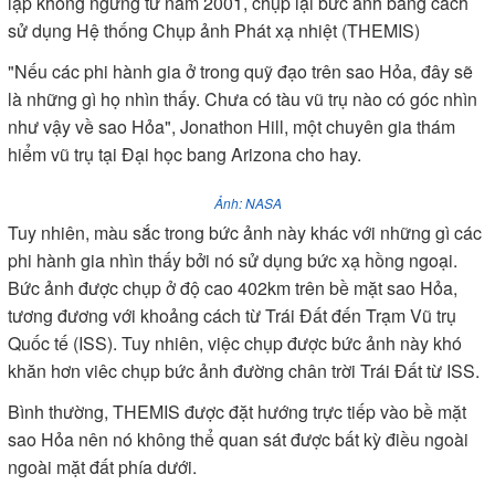
lặp không ngừng từ năm 2001, chụp lại bức ảnh bằng cách
sử dụng Hệ thống Chụp ảnh Phát xạ nhiệt (THEMIS)
"Nếu các phi hành gia ở trong quỹ đạo trên sao Hỏa, đây sẽ
là những gì họ nhìn thấy. Chưa có tàu vũ trụ nào có góc nhìn
như vậy về sao Hỏa", Jonathon Hill, một chuyên gia thám
hiểm vũ trụ tại Đại học bang Arizona cho hay.
Ảnh: NASA
Tuy nhiên, màu sắc trong bức ảnh này khác với những gì các
phi hành gia nhìn thấy bởi nó sử dụng bức xạ hồng ngoại.
Bức ảnh được chụp ở độ cao 402km trên bề mặt sao Hỏa,
tương đương với khoảng cách từ Trái Đất đến Trạm Vũ trụ
Quốc tế (ISS). Tuy nhiên, việc chụp được bức ảnh này khó
khăn hơn viêc chụp bức ảnh đường chân trời Trái Đất từ ISS.
Bình thường, THEMIS được đặt hướng trực tiếp vào bề mặt
sao Hỏa nên nó không thể quan sát được bất kỳ điều ngoài
ngoài mặt đất phía dưới.