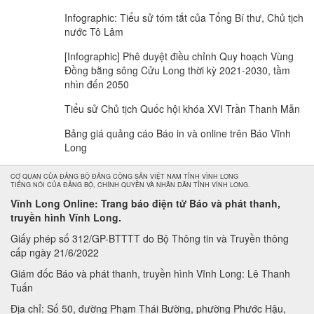
Infographic: Tiểu sử tóm tắt của Tổng Bí thư, Chủ tịch
nước Tô Lâm
[Infographic] Phê duyệt điều chỉnh Quy hoạch Vùng
Đồng bằng sông Cửu Long thời kỳ 2021-2030, tầm
nhìn đến 2050
Tiểu sử Chủ tịch Quốc hội khóa XVI Trần Thanh Mẫn
Bảng giá quảng cáo Báo in và online trên Báo Vĩnh
Long
CƠ QUAN CỦA ĐẢNG BỘ ĐẢNG CỘNG SẢN VIỆT NAM TỈNH VĨNH LONG
TIẾNG NÓI CỦA ĐẢNG BỘ, CHÍNH QUYỀN VÀ NHÂN DÂN TỈNH VĨNH LONG.
Vĩnh Long Online: Trang báo điện tử Báo và phát thanh,
truyền hình Vĩnh Long.
Giấy phép số 312/GP-BTTTT do Bộ Thông tin và Truyền thông
cấp ngày 21/6/2022
Giám đốc Báo và phát thanh, truyền hình Vĩnh Long: Lê Thanh
Tuấn
Địa chỉ: Số 50, đường Phạm Thái Bường, phường Phước Hậu,