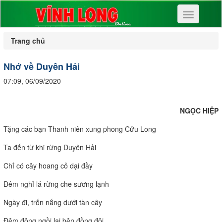
Toggle
navigation
Trang chủ
Nhớ về Duyên Hải
07:09, 06/09/2020
NGỌC HIỆP
Tặng các bạn Thanh niên xung phong Cửu Long
Ta đến từ khi rừng Duyên Hải
Chỉ có cây hoang cỏ dại đầy
Đêm nghỉ lá rừng che sương lạnh
Ngày đi, trốn nắng dưới tàn cây
Đêm đông ngồi lại bên đồng đội