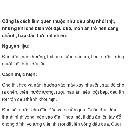
Cũng là cách làm quen thuộc như đậu phụ nhồi thịt,
nhưng khi chế biến với đậu đũa, món ăn trở nên sang
chảnh, hấp dẫn hơn rất nhiều.
Nguyên liệu:
Đậu đũa, nấm hương, thịt heo, rượu nấu ăn, tiêu, nước tương,
muối, bột bắp, dầu ăn.
Cách thực hiện:
Cho thịt heo và nấm hương vào máy xay nhuyễn, sau đó cho
ra chén, thêm nước tương, rượu nấu ăn, tiêu, bột bắp, dầu ăn
rồi trộn đều thành khối mịn.
Đun sôi nước, cho đậu đũa vào chần qua. Cuộn đậu đũa
thành hình vòng, xếp vào đĩa. Thoa một ít dầu ăn lên tay để
chống dính, vo từng viên thịt rồi đặt lên vòng đậu đũa. Cuối