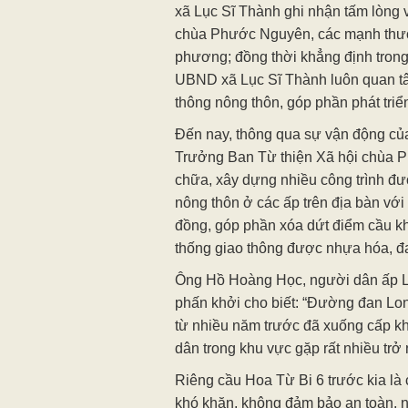
xã Lục Sĩ Thành ghi nhận tấm lòng 
chùa Phước Nguyên, các mạnh thư
phương; đồng thời khẳng định tron
UBND xã Lục Sĩ Thành luôn quan tâ
thông nông thôn, góp phần phát triển
Đến nay, thông qua sự vận động củ
Trưởng Ban Từ thiện Xã hội chùa 
chữa, xây dựng nhiều công trình đư
nông thôn ở các ấp trên địa bàn với 
đồng, góp phần xóa dứt điểm cầu kh
thống giao thông được nhựa hóa, đ
Ông Hồ Hoàng Học, người dân ấp L
phấn khởi cho biết: “Đường đan L
từ nhiều năm trước đã xuống cấp kh
dân trong khu vực gặp rất nhiều trở 
Riêng cầu Hoa Từ Bi 6 trước kia là c
khó khăn, không đảm bảo an toàn, n