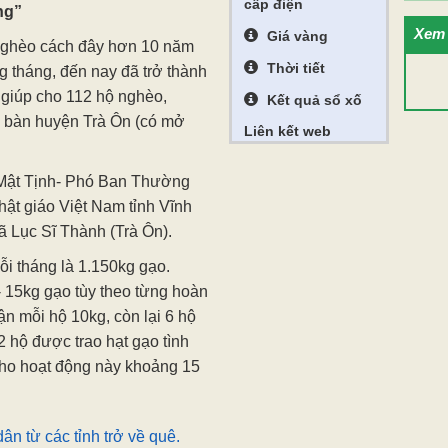
cấp điện
ng”
Xem 
Giá vàng
 nghèo cách đây hơn 10 năm
Thời tiết
 tháng, đến nay đã trở thành
 giúp cho 112 hộ nghèo,
Kết quả sổ xố
ịa bàn huyện Trà Ôn (có mở
Liên kết web
 Mật Tịnh- Phó Ban Thường
hật giáo Việt Nam tỉnh Vĩnh
ã Lục Sĩ Thành (Trà Ôn).
ỗi tháng là 1.150kg gạo.
 15kg gạo tùy theo từng hoàn
n mỗi hộ 10kg, còn lại 6 hộ
 hộ được trao hạt gạo tình
cho hoạt động này khoảng 15
n từ các tỉnh trở về quê.