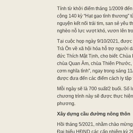
Tính từ khởi điểm tháng 1/2009 đến 
cộng 140 kỳ “Hạt gạo tình thương” 
nguyện kết nối trái tim, san sẻ yêu
nghèo nỗ lực vượt khó, vươn lên tr
Tại cuộc họp ngày 9/10/2021, đượ
Trà Ôn về xã hội hóa hỗ trợ người dâ
đức Thích Mật Tịnh, cho biết: Chù
chùa Quan Âm, chùa Thiên Phước, 
cơm nghĩa tình”, ngay trong sáng 1
được đưa đến các điểm cách ly tập 
Mỗi ngày sẽ là 700 suất/2 buổi. Số 
chương trình này sẽ được thực hiện 
phương.
Xây dựng cầu đường nông thôn
Hồi tháng 5/2021, nhằm chào mừng
Đại biểu HĐND các cấp nhiệm kỳ 2