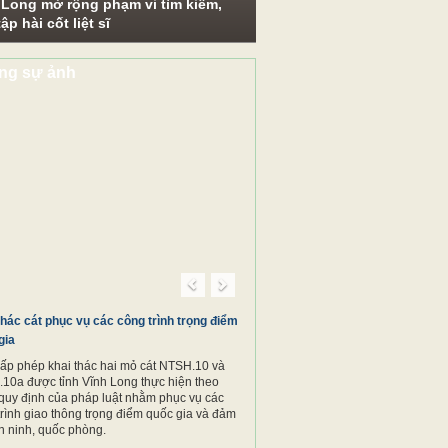
 Long mở rộng phạm vi tìm kiếm,
ập hài cốt liệt sĩ
ng sự ảnh
Previous
Next
thác cát phục vụ các công trình trọng điểm
gia
cấp phép khai thác hai mỏ cát NTSH.10 và
10a được tỉnh Vĩnh Long thực hiện theo
quy định của pháp luật nhằm phục vụ các
trình giao thông trọng điểm quốc gia và đảm
n ninh, quốc phòng.