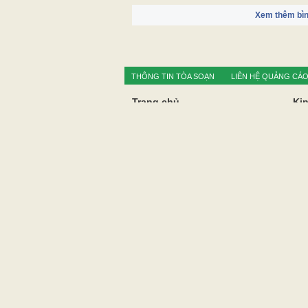
Xem thêm bìn
THÔNG TIN TÒA SOẠN
LIÊN HỆ QUẢNG CÁ
Trang chủ
Kin
Cô
Thời sự
Nô
Câu chuyện buổi sáng
Thư
Quốc tế
Du 
Chính trị
Xã 
Xây dựng đảng
Y t
Học tập và làm theo TGĐĐ Hồ Chí
Giá
Minh
Hôn
Địa
CƠ QUAN CỦA ĐẢNG BỘ ĐẢNG CỘNG SẢN VIỆT NAM T
TIẾNG NÓI CỦA ĐẢNG BỘ, CHÍNH QUYỀN VÀ NHÂN DÂN