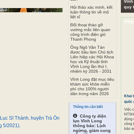
Vĩnh
quy t
Hội thảo xác minh, kết
luận thông tin về mộ
liệt sĩ
Phó
Đối thoại tháo gỡ
vướng mắc liên quan
công trình điện gió
Thanh Phong
Ông Ngô Văn Tán
được bầu làm Chủ tịch
Liên hiệp các Hội Khoa
học và Kỹ thuật tỉnh
Vĩnh Long lần thứ I,
nhiệm kỳ 2026 - 2031
Vĩnh Long đặt mục tiêu
khám sức khỏe miễn
phí cho 100% người
dân trong năm 2026
Khai 
quốc 
Thông tin cần biết
Việc 
NTSH.
Công ty điện
 Lục Sĩ Thành, huyện Trà Ôn
đúng 
lực Vĩnh Long
công 
g 5/2021).
thông báo: Lịch
bảo a
ngừng, giảm cung