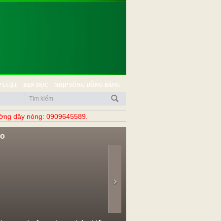
 LUẬT
BẠN ĐỌC
NHỊP SỐNG ĐỒNG BẰNG
̀ng dây nóng: 0909645589.
eo
evious
Next