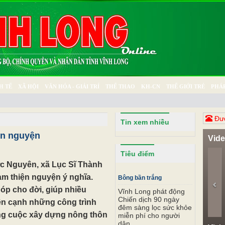
H TẾ
XÃ HỘI
VĂN HÓA - GIẢI TRÍ
THỂ THAO
KH-CN
THẾ GIỚI TRẺ
PHÁP
Ý SỰ
SỨC KHỎE
THƯ GIÃN
Đươ
Tin xem nhiều
ện nguyện
Vid
Pr
Tiêu điểm
c Nguyên, xã Lục Sĩ Thành
làm thiện nguyện ý nghĩa.
Bông bần trắng
óp cho đời, giúp nhiều
Vĩnh Long phát động
Chiến dịch 90 ngày
ên cạnh những công trình
đêm sàng lọc sức khỏe
ng cuộc xây dựng nông thôn
miễn phí cho người
dân