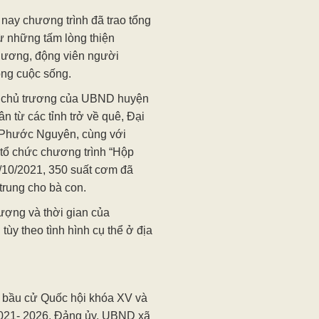
nay chương trình đã trao tổng
từ những tấm lòng thiện
 thương, động viên người
ong cuộc sống.
c chủ trương của UBND huyện
n từ các tỉnh trở về quê, Đại
a Phước Nguyên, cùng với
tổ chức chương trình “Hộp
1/10/2021, 350 suất cơm đã
trung cho bà con.
lượng và thời gian của
tùy theo tình hình cụ thể ở địa
 bầu cử Quốc hội khóa XV và
021- 2026. Đảng ủy, UBND xã