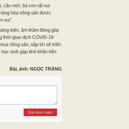
cầu mới, bà con rất vui
 hàng hóa nông sản được
m vui”.
áng kiến, âm thầm đóng góp
g thời gian dịch COVID-19
mua nông sản, sắp tới sẽ triển
 học sinh gặp khó khăn trên
Bài, ảnh: NGỌC TRẢNG
Gửi bình luận