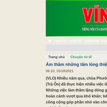
THỜI SỰ
QUỐC TẾ
CHÍNH TRỊ
KIN
CHUYỆN TỬ TẾ
MULTIMEDIA
PHÓNG SỰ K
Trang chủ
Chuyện tử tế
Âm thầm những tấm lòng thi
06:10, 15/10/2021
(VLO) Nhiều năm qua, chùa Phướ
(Trà Ôn) đã thực hiện nhiều việc 
Những việc làm thầm lặng đóng g
hoàn cảnh vượt qua khó khăn; b
công cộng góp phần nhỏ vào cô