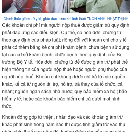
Chính thức giảm trừ y tế, giáo dục trước khi tính thuế TNCN ẢNH: NHẬT THỊNH
Các khoản chi phí mà người nộp thuế được giảm trừ quy định
phải đáp ứng các điều kiện. Cụ thể, có hóa đơn, chứng từ
theo quy định của pháp luật; riêng đối với khoản chi cho y tế
phải có thêm bảng kê chi phí khám bệnh, chữa bệnh sử dụng
tại các cơ sở khám bệnh, chữa bệnh theo quy định của Bộ
trưởng Bộ Y tế. Hóa đơn, chứng từ để được giảm trừ phải thể
hiện thông tin của người nộp thuế hoặc người phụ thuộc của
người nộp thuế. Khoản chi không được chi trả từ các nguồn
khác, kể cả từ nguồn tài trợ, hỗ trợ, trả thay của tổ chức, cá
nhân; nguồn ngân sách nhà nước; quỹ bảo hiểm xã hội; bảo
hiểm y tế; hoặc các khoản bảo hiểm chi trả dưới mọi hình
thức.
Khoản đóng góp từ thiện, nhân đạo và các khoản giảm trừ
khác phát sinh trong năm nào thì được tính giảm trừ vào thu
nhập chịu thuế của năm đó, không được chuyển sang giảm