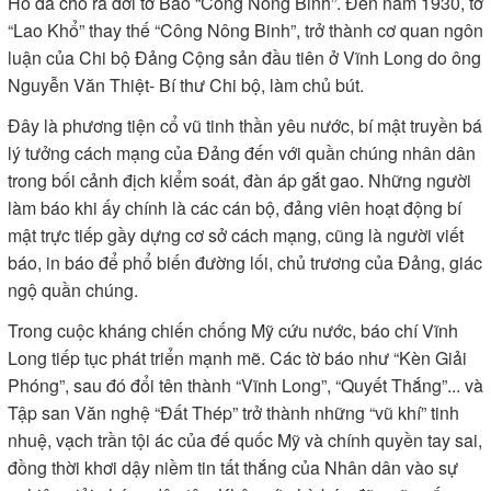
Hồ đã cho ra đời tờ Báo “Công Nông Binh”. Đến năm 1930, tờ
“Lao Khổ” thay thế “Công Nông Binh”, trở thành cơ quan ngôn
luận của Chi bộ Đảng Cộng sản đầu tiên ở Vĩnh Long do ông
Nguyễn Văn Thiệt- Bí thư Chi bộ, làm chủ bút.
Đây là phương tiện cổ vũ tinh thần yêu nước, bí mật truyền bá
lý tưởng cách mạng của Đảng đến với quần chúng nhân dân
trong bối cảnh địch kiểm soát, đàn áp gắt gao. Những người
làm báo khi ấy chính là các cán bộ, đảng viên hoạt động bí
mật trực tiếp gầy dựng cơ sở cách mạng, cũng là người viết
báo, in báo để phổ biến đường lối, chủ trương của Đảng, giác
ngộ quần chúng.
Trong cuộc kháng chiến chống Mỹ cứu nước, báo chí Vĩnh
Long tiếp tục phát triển mạnh mẽ. Các tờ báo như “Kèn Giải
Phóng”, sau đó đổi tên thành “Vĩnh Long”, “Quyết Thắng”... và
Tập san Văn nghệ “Đất Thép” trở thành những “vũ khí” tinh
nhuệ, vạch trần tội ác của đế quốc Mỹ và chính quyền tay sai,
đồng thời khơi dậy niềm tin tất thắng của Nhân dân vào sự