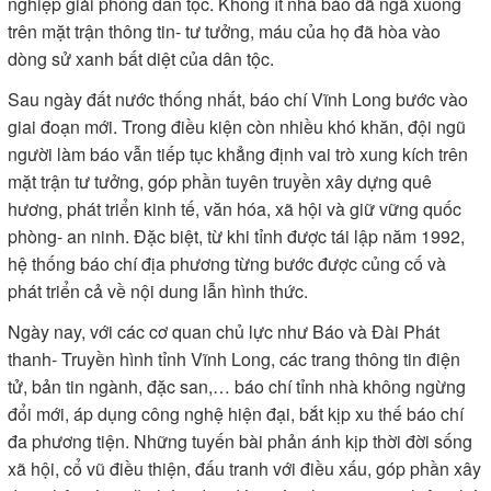
nghiệp giải phóng dân tộc. Không ít nhà báo đã ngã xuống
trên mặt trận thông tin- tư tưởng, máu của họ đã hòa vào
dòng sử xanh bất diệt của dân tộc.
Sau ngày đất nước thống nhất, báo chí Vĩnh Long bước vào
giai đoạn mới. Trong điều kiện còn nhiều khó khăn, đội ngũ
người làm báo vẫn tiếp tục khẳng định vai trò xung kích trên
mặt trận tư tưởng, góp phần tuyên truyền xây dựng quê
hương, phát triển kinh tế, văn hóa, xã hội và giữ vững quốc
phòng- an ninh. Đặc biệt, từ khi tỉnh được tái lập năm 1992,
hệ thống báo chí địa phương từng bước được củng cố và
phát triển cả về nội dung lẫn hình thức.
Ngày nay, với các cơ quan chủ lực như Báo và Đài Phát
thanh- Truyền hình tỉnh Vĩnh Long, các trang thông tin điện
tử, bản tin ngành, đặc san,… báo chí tỉnh nhà không ngừng
đổi mới, áp dụng công nghệ hiện đại, bắt kịp xu thế báo chí
đa phương tiện. Những tuyến bài phản ánh kịp thời đời sống
xã hội, cổ vũ điều thiện, đấu tranh với điều xấu, góp phần xây