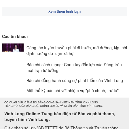
Xem thêm bình luận
Các tin khác:
Công tác tuyên truyền phải đi trước, mở đường, kịp thời
định hướng dư luận xã hội
Báo chí cách mạng: Cánh tay đắc lực của Đảng trên
mặt trận tư tưởng
Báo chí đồng hành cùng sự phát triển của Vĩnh Long
Một thế kỷ báo chí với nhiệm vụ "phò chính, trừ tà"
CƠ QUAN CỦA ĐẢNG BỘ ĐẢNG CỘNG SẢN VIỆT NAM TỈNH VĨNH LONG
TIẾNG NÓI CỦA ĐẢNG BỘ, CHÍNH QUYỀN VÀ NHÂN DÂN TỈNH VĨNH LONG.
Vĩnh Long Online: Trang báo điện tử Báo và phát thanh,
truyền hình Vĩnh Long.
Giấy phép số 312/GP-BTTTT do Bộ Thông tin và Truyền thông