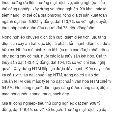
theo hướng ưu tiên thương mại- dịch vụ, công nghiệp- tiểu
thủ công nghiệp, xây dựng và nông nghiệp. Xã khai thác tốt
tiềm năng, lợi thế của địa phương, tổng giá trị sản xuất toàn
ngành đạt trên 5.922 tỷ đồng, đạt 113,7% so với nghị quyết;
thu nhập bình quân đầu người đạt 75 triệu đồng/năm.
Nông nghiệp chuyển dịch tích cực, giảm diện tích lúa, tăng
diện tích cây ăn trái, đặc biệt là phát triển mạnh diện tích dừa
hữu cơ. Nhiều mô hình kinh tế hiệu quả cao được nhân rộng
như trồng cây có múi, nuôi các loài thủy sản kết hợp. Giá trị
thủy sản đạt 143,4 tỷ đồng, đạt 104,1% so với chỉ tiêu nghị
quyết. Xây dựng NTM tiếp tục được đẩy mạnh. Đến nay, toàn
xã có 15/15 ấp đạt chuẩn ấp NTM, trong đó có 3 ấp đạt
chuẩn NTM kiểu mẫu; tỷ lệ hộ đạt chuẩn văn hóa NTM chiếm
94,5%. Đời sống người dân ngày càng được nâng cao, diện
mạo nông thôn khang trang, sạch đẹp.
Giá trị công nghiệp- tiểu thủ công nghiệp đạt trên 908 tỷ
đồng, đạt 116,4% so với kế hoạch. Thương mại- dịch vụ đạt