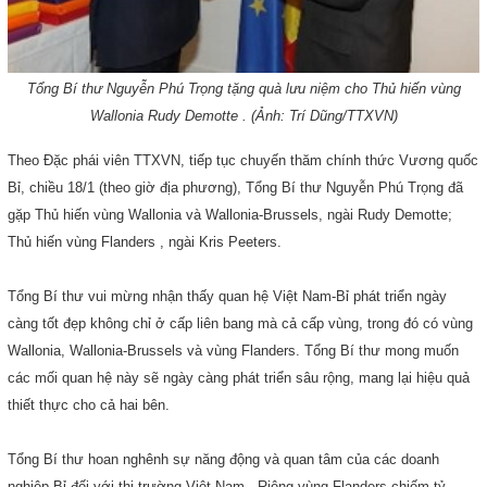
Tổng Bí thư Nguyễn Phú Trọng tặng quà lưu niệm cho Thủ hiến vùng
Wallonia
Rudy Demotte . (Ảnh: Trí Dũng/TTXVN)
Theo Đặc phái viên TTXVN, tiếp tục chuyến thăm chính thức Vương quốc
Bỉ, chiều 18/1 (theo giờ địa phương), Tổng Bí thư Nguyễn Phú Trọng đã
gặp Thủ hiến vùng Wallonia và Wallonia-Brussels, ngài Rudy Demotte;
Thủ hiến vùng
Flanders
, ngài Kris Peeters.
Tổng Bí thư vui mừng nhận thấy quan hệ Việt Nam-Bỉ phát triển ngày
càng tốt đẹp không chỉ ở cấp liên bang mà cả cấp vùng, trong đó có vùng
Wallonia, Wallonia-Brussels và vùng Flanders. Tổng Bí thư mong muốn
các mối quan hệ này sẽ ngày càng phát triển sâu rộng, mang lại hiệu quả
thiết thực cho cả hai bên.
Tổng Bí thư hoan nghênh sự năng động và quan tâm của các doanh
nghiệp Bỉ đối với thị trường Việt
Nam
. Riêng vùng Flanders chiếm tỷ