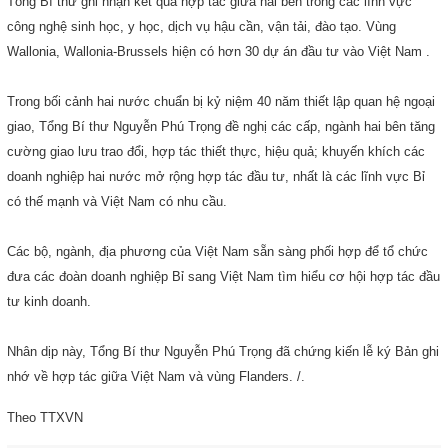
Tổng Bí thư ghi nhận kết quả hợp tác giữa hai bên trong các lĩnh vực
công nghệ sinh học, y học, dịch vụ hậu cần, vận tải, đào tạo. Vùng
Wallonia, Wallonia-Brussels hiện có hơn 30 dự án đầu tư vào Việt
Nam
.
Trong bối cảnh hai nước chuẩn bị kỷ niệm 40 năm thiết lập quan hệ ngoại
giao, Tổng Bí thư Nguyễn Phú Trọng đề nghị các cấp, ngành hai bên tăng
cường giao lưu trao đổi, hợp tác thiết thực, hiệu quả; khuyến khích các
doanh nghiệp hai nước mở rộng hợp tác đầu tư, nhất là các lĩnh vực Bỉ
có thế mạnh và Việt Nam có nhu cầu.
Các bộ, ngành, địa phương của Việt
Nam
sẵn sàng phối hợp để tổ chức
đưa các đoàn doanh nghiệp Bỉ sang Việt
Nam
tìm hiểu cơ hội hợp tác đầu
tư kinh doanh.
Nhân dịp này, Tổng Bí thư Nguyễn Phú Trọng đã chứng kiến lễ ký Bản ghi
nhớ về hợp tác giữa Việt
Nam
và vùng
Flanders.
/.
Theo TTXVN