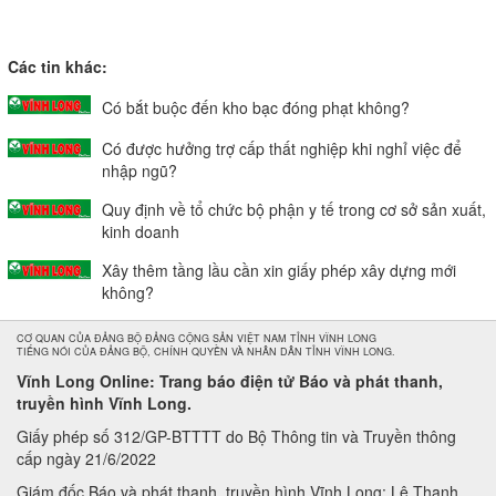
Các tin khác:
Có bắt buộc đến kho bạc đóng phạt không?
Có được hưởng trợ cấp thất nghiệp khi nghỉ việc để
nhập ngũ?
Quy định về tổ chức bộ phận y tế trong cơ sở sản xuất,
kinh doanh
Xây thêm tầng lầu cần xin giấy phép xây dựng mới
không?
CƠ QUAN CỦA ĐẢNG BỘ ĐẢNG CỘNG SẢN VIỆT NAM TỈNH VĨNH LONG
TIẾNG NÓI CỦA ĐẢNG BỘ, CHÍNH QUYỀN VÀ NHÂN DÂN TỈNH VĨNH LONG.
Vĩnh Long Online: Trang báo điện tử Báo và phát thanh,
truyền hình Vĩnh Long.
Giấy phép số 312/GP-BTTTT do Bộ Thông tin và Truyền thông
cấp ngày 21/6/2022
Giám đốc Báo và phát thanh, truyền hình Vĩnh Long: Lê Thanh