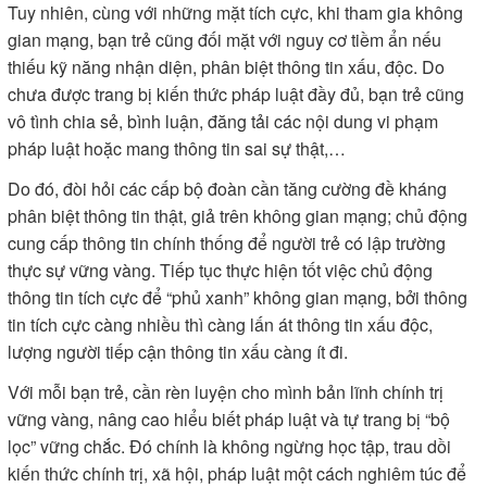
Tuy nhiên, cùng với những mặt tích cực, khi tham gia không
gian mạng, bạn trẻ cũng đối mặt với nguy cơ tiềm ẩn nếu
thiếu kỹ năng nhận diện, phân biệt thông tin xấu, độc. Do
chưa được trang bị kiến thức pháp luật đầy đủ, bạn trẻ cũng
vô tình chia sẻ, bình luận, đăng tải các nội dung vi phạm
pháp luật hoặc mang thông tin sai sự thật,…
Do đó, đòi hỏi các cấp bộ đoàn cần tăng cường đề kháng
phân biệt thông tin thật, giả trên không gian mạng; chủ động
cung cấp thông tin chính thống để người trẻ có lập trường
thực sự vững vàng. Tiếp tục thực hiện tốt việc chủ động
thông tin tích cực để “phủ xanh” không gian mạng, bởi thông
tin tích cực càng nhiều thì càng lấn át thông tin xấu độc,
lượng người tiếp cận thông tin xấu càng ít đi.
Với mỗi bạn trẻ, cần rèn luyện cho mình bản lĩnh chính trị
vững vàng, nâng cao hiểu biết pháp luật và tự trang bị “bộ
lọc” vững chắc. Đó chính là không ngừng học tập, trau dồi
kiến thức chính trị, xã hội, pháp luật một cách nghiêm túc để