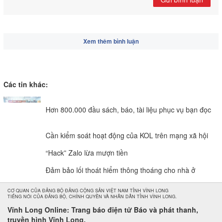
Xem thêm bình luận
Các tin khác:
Hơn 800.000 đầu sách, báo, tài liệu phục vụ bạn đọc
Cần kiểm soát hoạt động của KOL trên mạng xã hội
“Hack” Zalo lừa mượn tiền
Đảm bảo lối thoát hiểm thông thoáng cho nhà ở
CƠ QUAN CỦA ĐẢNG BỘ ĐẢNG CỘNG SẢN VIỆT NAM TỈNH VĨNH LONG
TIẾNG NÓI CỦA ĐẢNG BỘ, CHÍNH QUYỀN VÀ NHÂN DÂN TỈNH VĨNH LONG.
Vĩnh Long Online: Trang báo điện tử Báo và phát thanh,
truyền hình Vĩnh Long.