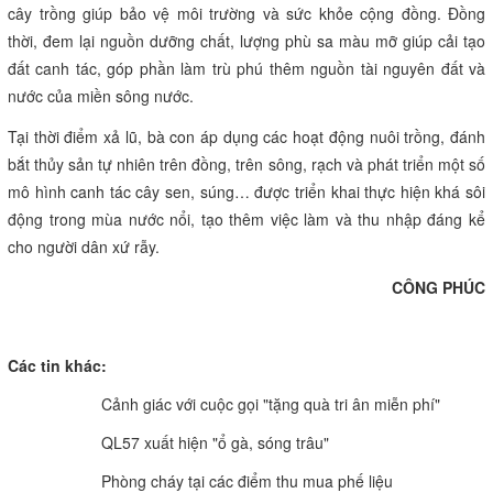
cây trồng giúp bảo vệ môi trường và sức khỏe cộng đồng. Đồng
thời, đem lại nguồn dưỡng chất, lượng phù sa màu mỡ giúp cải tạo
đất canh tác, góp phần làm trù phú thêm nguồn tài nguyên đất và
nước của miền sông nước.
Tại thời điểm xả lũ, bà con áp dụng các hoạt động nuôi trồng, đánh
bắt thủy sản tự nhiên trên đồng, trên sông, rạch và phát triển một số
mô hình canh tác cây sen, súng… được triển khai thực hiện khá sôi
động trong mùa nước nổi, tạo thêm việc làm và thu nhập đáng kể
cho người dân xứ rẫy.
CÔNG PHÚC
Các tin khác:
Cảnh giác với cuộc gọi "tặng quà tri ân miễn phí"
QL57 xuất hiện "ổ gà, sóng trâu"
Phòng cháy tại các điểm thu mua phế liệu